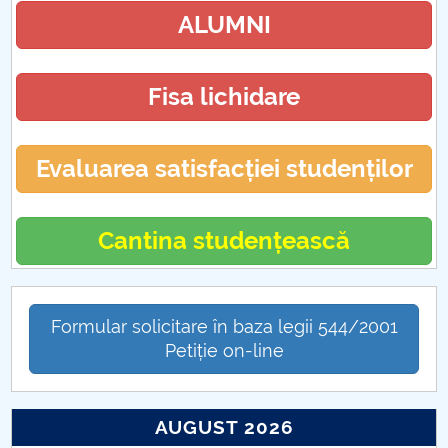
ALUMNI
Fisa lichidare
Evaluarea satisfacției studenților
Cantina studențească
Formular solicitare în baza legii 544/2001
Petiție on-line
AUGUST 2026