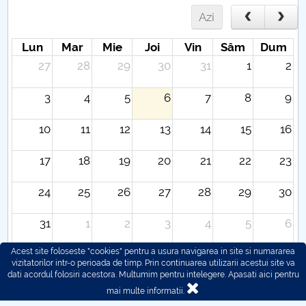
Azi
Lun
Mar
Mie
Joi
Vin
Sâm
Dum
27
28
29
30
31
1
2
3
4
5
6
7
8
9
10
11
12
13
14
15
16
17
18
19
20
21
22
23
24
25
26
27
28
29
30
31
1
2
3
4
5
6
Acest site foloseste "cookies" pentru a usura navigarea in site si numararea
vizitatorilor intr-o perioada de timp. Prin continuarea utilizarii acestui site va
dati acordul folosiri acestora. Multumim pentru intelegere.
Apasati aici pentru
mai multe informatii.