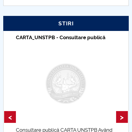
PNRR
STIRI
Proiect PRIM STUD
CARTA_UNSTPB - Consultare publică
Proiect SU-ETIC
Protecția datelor personale
UNIVERSITATE pentru comunitate
IOSUD/CSUD-Doctorate
Comisie de etica unversitară
Evenimente CUP
<
>
Accesibilitate pentru studenții cu dizabilități
Consultare publică CARTA UNSTPB Având