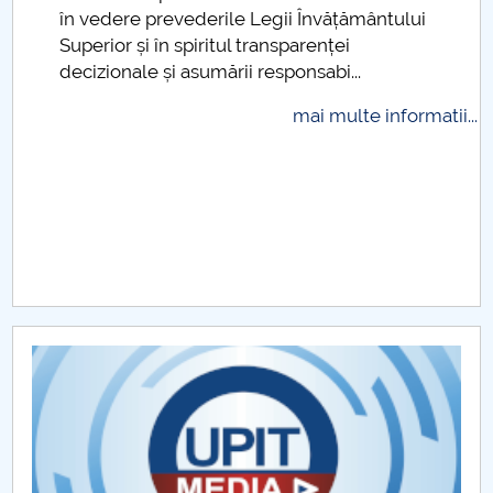
.
în vedere prevederile Legii Învățământului
Raportul Conducerii Centrului Universitar Pitești
Superior și în spiritul transparenței
privind implementarea Planului Operațional 2020-
decizionale și asumării responsabi...
2024
mai multe informatii...
Parteneri CUP
Centrul de Consiliere și Orientare în Carieră
Chestionar angajabilitate ALUMNI – UPB
CAR2026
MENIU CANTINA
Sesiunea Științifică Ștudențească