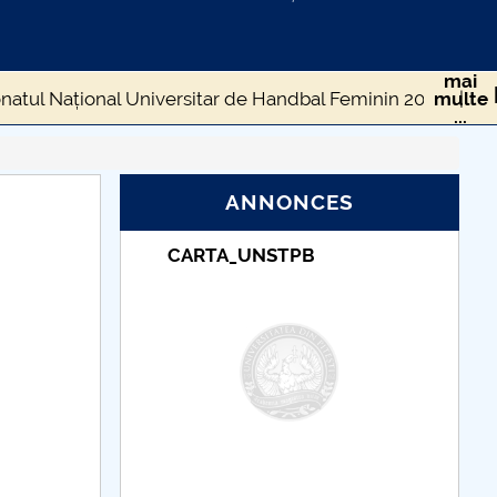
mai
atul Național Universitar de Handbal Feminin 2026
multe
...
2026
ANNONCES
ouvrir
POLIJOBS 2025
TUDII
CARTA_UNSTPB
LITEHNICA București
edufesttt
AUTOFEST 2025