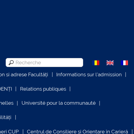
on si adrese Facultăți
Informations sur l'admission
DENȚI
Relations publiques
nelles
Université pour la communauté
lități
neri CUP
Centrul de Consiliere și Orientare în Carieră