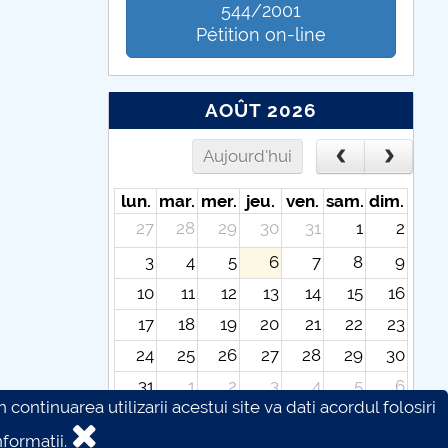
544/2001
Pétition on-line
AOÛT 2026
Aujourd'hui
lun.
mar.
mer.
jeu.
ven.
sam.
dim.
27
28
29
30
31
1
2
3
4
5
6
7
8
9
10
11
12
13
14
15
16
17
18
19
20
21
22
23
24
25
26
27
28
29
30
31
1
2
3
4
5
6
continuarea utilizarii acestui site va dati acordul folosiri
formatii.