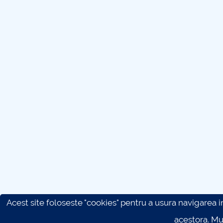
Acest site foloseste "cookies" pentru a usura navigarea in 
acestora. M