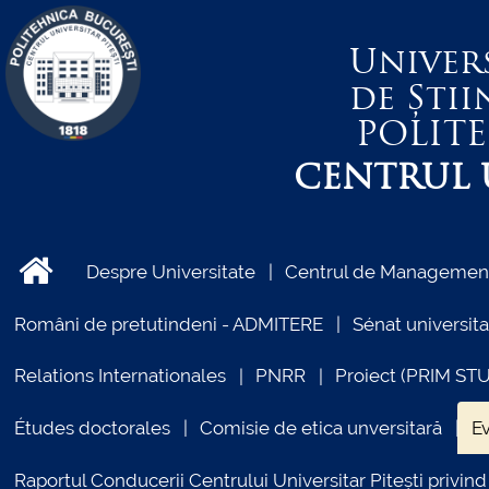
Univer
de Știi
POLIT
CENTRUL U
Despre Universitate
Centrul de Management 
Români de pretutindeni - ADMITERE
Sénat universita
Relations Internationales
PNRR
Proiect (PRIM ST
Études doctorales
Comisie de etica unversitară
E
Raportul Conducerii Centrului Universitar Pitești priv