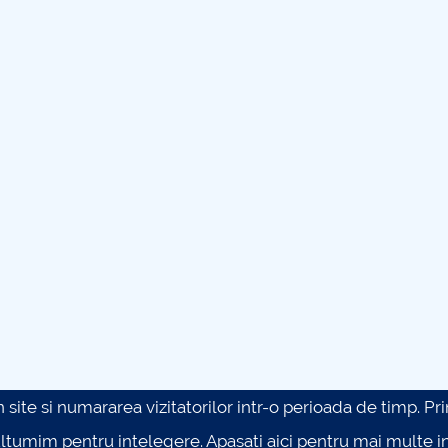
site si numararea vizitatorilor intr-o perioada de timp. Prin 
ultumim pentru intelegere.
Apasati aici pentru mai multe in