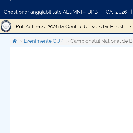
Chestionar angajabilitate ALUMNI – UPB
CAR2026
Poli AutoFest 2026 la Centrul Universitar Pitești – 
aa
EDUFEST 2026: Educația viitorului, construită
Evenimente CUP
Campionatul Național de B
POLINNOVENTURE: INOVAȚIE, CREATIVITATE ȘI 
C
Campionatul Național de Baschet Masculin 5x5
PR
Festivitățile de absolvire ale promoției 2025 „Ac
Simfonia lalelelor 2025
POLIFEST 2025
Desch