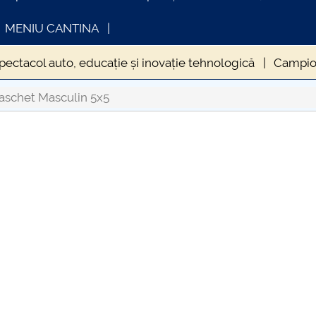
MENIU CANTINA
spectacol auto, educație și inovație tehnologică
Campion
 prin inovație, tehnologie și colaborare
ss
POLIFest 
aschet Masculin 5x5
ANTREPRENORIAT LA CENTRUL UNIVERSITAR PITEȘTI
OMUNICAT DE PRESA
INFORMATII ACTE S
IMSTUD 26.03.2026
ademician DORIN PAVEL” la Centrul Universitar Pitești- PO
iderea Anului Universitar 2024–2025