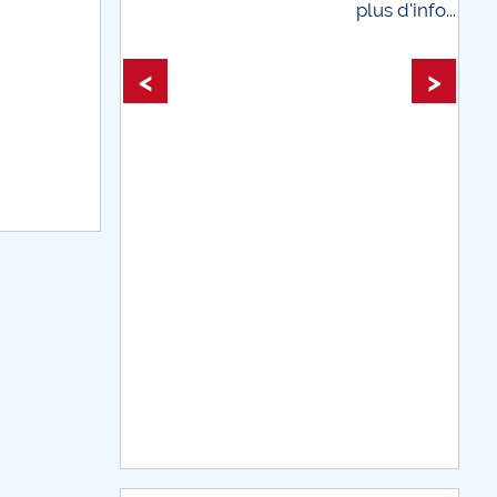
plus d'info...
plus d'info...
<
>