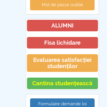
Mot de passe oublié
ALUMNI
Fisa lichidare
Evaluarea satisfacției
studenților
Cantina studențească
Formulaire demande loi