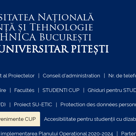
sitatea Națională
nță și Tehnologie
EHNICA
București
NIVERSITAR PITEȘTI
al Proiectelor
Conseil d'administration
Nr. de telef
ire
Facultés
STUDENTI CUP
Ghiduri pentru STU
UD)
Proiect SU-ETIC
Protection des données person
venimente CUP
Accesibilitate pentru studenții cu dizabi
ind implementarea Planului Operațional 2020-2024
Parte