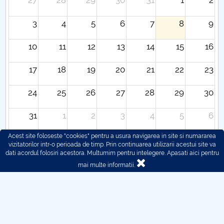
27
28
29
30
31
1
2
3
4
5
6
7
8
9
10
11
12
13
14
15
16
17
18
19
20
21
22
23
24
25
26
27
28
29
30
31
1
2
3
4
5
6
Acest site foloseste "cookies" pentru a usura navigarea in site si numararea
vizitatorilor intr-o perioada de timp. Prin continuarea utilizarii acestui site va
dati acordul folosiri acestora. Multumim pentru intelegere.
Apasati aici pentru
mai multe informatii.
© 2016 - 2026 POLITEHNICA București - Centrul