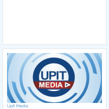
Raportul Conducerii Centrului Universitar Pitești
privind implementarea Planului Operațional 2020-
2024
Parteneri CUP
Centrul de Consiliere și Orientare în Carieră
Chestionar angajabilitate ALUMNI – UPB
CAR2026
MENIU CANTINA
Poli AutoFest 2026 la Centrul Universitar Pitești –
spectacol auto, educație și inovație tehnologică
Upit Media
Campionatul Național Universitar de Handbal