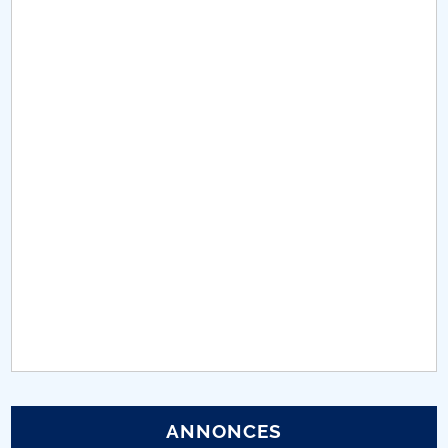
Conseil d'administration
Nr. de telefon si adrese Facultăți
Informations sur l'admission
Români de pretutindeni - ADMITERE
Sénat universitaire
Facultés
STUDENTI CUP
Ghiduri pentru STUDENȚI
Relations publiques
ANNONCES
Relations Internationales