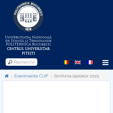
Universitatea Națională
de Știință și Tehnologie
POLITEHNICA
București
CENTRUL UNIVERSITAR
PITEȘTI
Menu
Evenimente CUP
Simfonia lalelelor 2025
Despre Universitate
Centrul de Management al Proiectelor