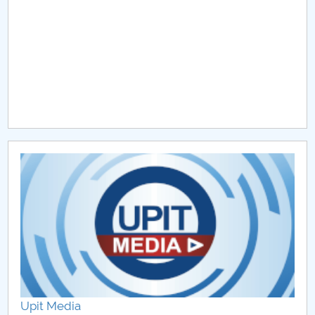
Raportul Conducerii Centrului Universitar Pitești
privind implementarea Planului Operațional 2020-
2024
Parteneri CUP
Centrul de Consiliere și Orientare în Carieră
Chestionar angajabilitate ALUMNI – UPB
CAR2026
MENIU CANTINA
Poli AutoFest 2026 la Centrul Universitar Pitești –
spectacol auto, educație și inovație tehnologică
Upit Media
Campionatul Național Universitar de Handbal