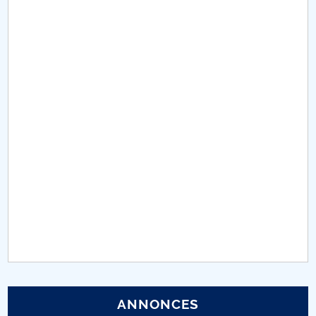
Conseil d'administration
Nr. de telefon si adrese Facultăți
Informations sur l'admission
Români de pretutindeni - ADMITERE
Sénat universitaire
Facultés
STUDENTI CUP
Ghiduri pentru STUDENȚI
Relations publiques
ANNONCES
Relations Internationales