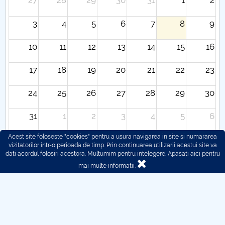
27
28
29
30
31
1
2
3
4
5
6
7
8
9
10
11
12
13
14
15
16
17
18
19
20
21
22
23
24
25
26
27
28
29
30
31
1
2
3
4
5
6
Acest site foloseste "cookies" pentru a usura navigarea in site si numararea
vizitatorilor intr-o perioada de timp. Prin continuarea utilizarii acestui site va
dati acordul folosiri acestora. Multumim pentru intelegere.
Apasati aici pentru
mai multe informatii.
© 2016 - 2026 POLITEHNICA București - Centrul