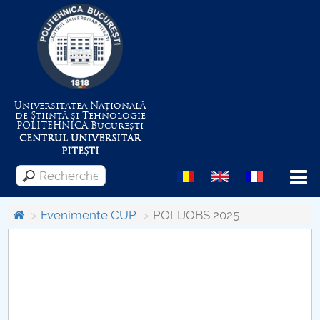
Universitatea Națională
de Știință și Tehnologie
POLITEHNICA
București
CENTRUL UNIVERSITAR
PITEȘTI
Menu
Evenimente CUP
POLIJOBS 2025
Despre Universitate
Centrul de Management al Proiectelor