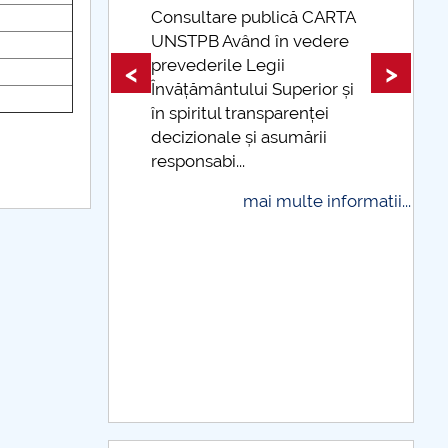
are publică CARTA
 Având în vedere
Taxe de școlarizare
rile Legii
indexate Taxele se pot pl
<
>
ântului Superior și
și cu cardul
tul transparenței
mai multe info
nale și asumării
bi...
mai multe informatii...