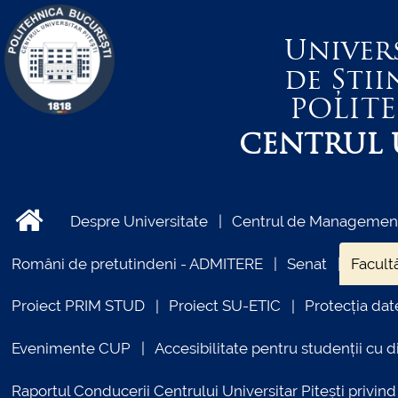
Univer
de Știi
POLIT
CENTRUL U
Despre Universitate
Centrul de Management 
Români de pretutindeni - ADMITERE
Senat
Facultă
Proiect PRIM STUD
Proiect SU-ETIC
Protecția dat
Evenimente CUP
Accesibilitate pentru studenții cu di
Raportul Conducerii Centrului Universitar Pitești priv