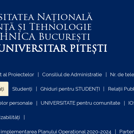
sitatea Națională
nță și Tehnologie
EHNICA
București
NIVERSITAR PITEȘTI
al Proiectelor
Consiliul de Administratie
Nr. de tel
ți
Studenți
Ghiduri pentru STUDENȚI
Relații Pub
elor personale
UNIVERSITATE pentru comunitate
I
zabilități
ind implementarea Planului Operațional 2020-2024
Parte