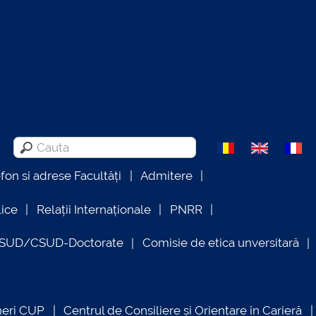
efon si adrese Facultăți
Admitere
lice
Relații Internaționale
PNRR
OSUD/CSUD-Doctorate
Comisie de etica unversitară
neri CUP
Centrul de Consiliere și Orientare în Carieră