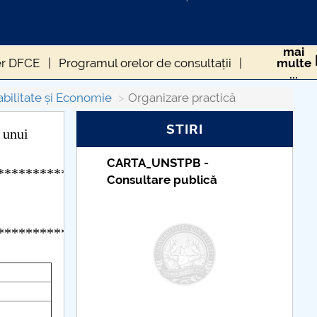
mai
er DFCE
Programul orelor de consultații
multe
...
bilitate și Economie
Organizare practică
STIRI
 unui
_UNSTPB -
Taxe de școlarizare
****************************
tare publică
indexate – Centrul
Universitar Pitești
****************************