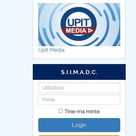
Upit Media
S.I.I.M.A.D.C.
Utilizatorul
Parola
Tine-ma minte
Login