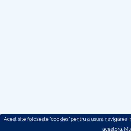
Acest site foloseste "cookies" pentru a usura navigarea in 
acestora. M