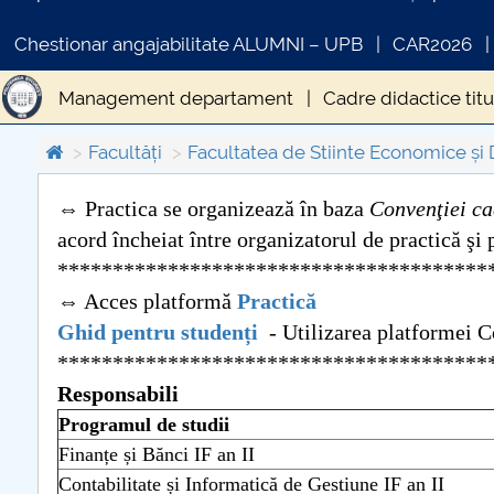
Chestionar angajabilitate ALUMNI – UPB
CAR2026
Management departament
Cadre didactice titu
Îndrumare ani studii
Organizare practică
Cerc
Facultăți
Facultatea de Stiinte Economice și 
⇔ Practica se organizează în baza
Convenţiei ca
acord încheiat între organizatorul de practică şi 
COMUNICAT DE PRESA
***************************************
PRIMSTUD 26.03.2026
⇔ Acces platformă
Practică
Ghid pentru studenți
- Utilizarea platformei 
***************************************
Responsabili
Programul de studii
Finanțe și Bănci IF an II
Contabilitate și Informatică de Gestiune IF an II