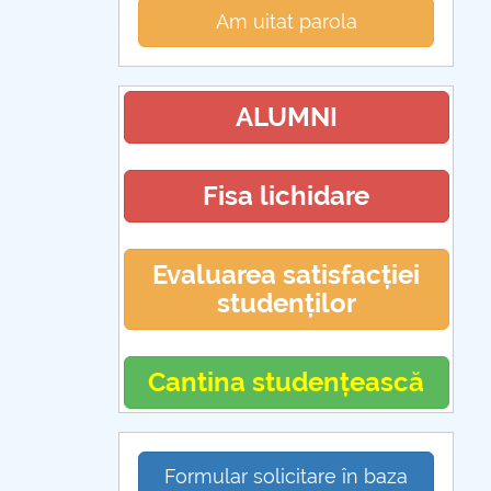
Am uitat parola
ALUMNI
Fisa lichidare
Evaluarea satisfacției
studenților
Cantina studențească
Formular solicitare în baza