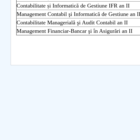
COMUNICAT Eveniment de
Contabilitate și Informatică de Gestiune IFR an II
informare și promovare a
Management Contabil şi Informatică de Gestiune an I
ofertei educaționale
Contabilitate Managerială şi Audit Contabil an II
universitare la Colegiul
Management Financiar-Bancar şi în Asigurări an II
Teoretic „Ion Cantacuzino”
Piteşti 26.03.2026
COMUNICAT Eveniment de
informare �...
mai multe informati