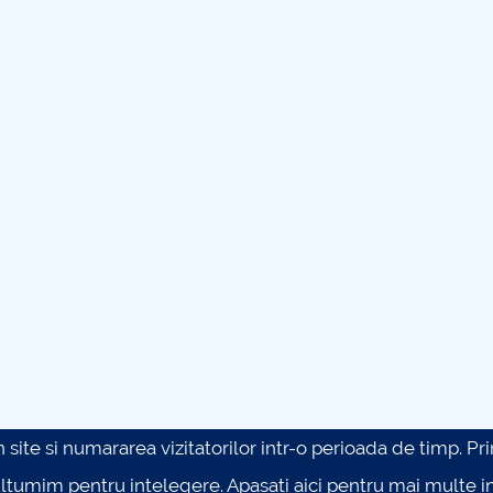
site si numararea vizitatorilor intr-o perioada de timp. Prin 
ultumim pentru intelegere.
Apasati aici pentru mai multe in