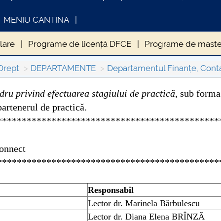
MENIU CANTINA
lare
Programe de licență DFCE
Programe de mast
etare științifică
Drept
DEPARTAMENTE
Departamentul Finanțe, Conta
dru privind efectuarea stagiului de practică
, sub forma
partenerul de practică.
INFORMATII ACTE STUDII
CARTA
*********************************************
Consul
Connect
*********************************************
Responsabil
Lector dr. Marinela Bărbulescu
Lector dr. Diana Elena BRÎNZĂ