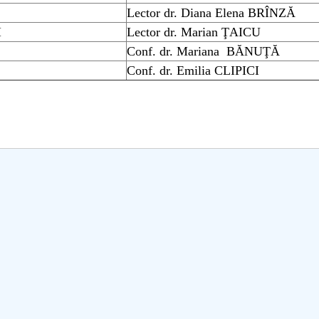
mai multe informatii...
Consult
Lector dr. Diana Elena BRÎNZĂ
UNSTPB
I
Lector dr. Marian ŢAICU
prevede
Conf. dr. Mariana BĂNUŢĂ
Învățăm
Conf. dr. Emilia CLIPICI
în spiri
decizio
responsa
i...