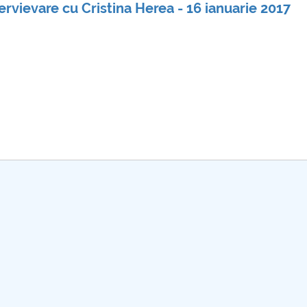
ervievare cu Cristina Herea - 16 ianuarie 2017
mai multe informatii...
Consultare pub
UNSTPB Având 
prevederile Leg
Învățământului 
în spiritul trans
decizionale și a
responsabi...
mai 