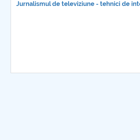
Jurnalismul de televiziune - tehnici de int
COMUNICAT Eveniment de
informare și promovare a
ofertei educaționale
universitare la Colegiul
Teoretic „Ion Cantacuzino”
Piteşti 26.03.2026
COMUNICAT Eveniment de
informare �...
mai multe informatii...