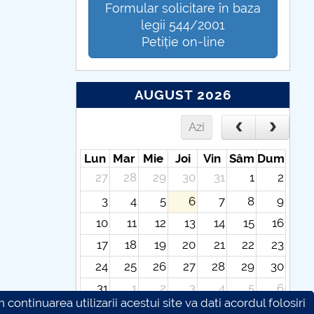
Formular solicitare în baza
legii 544/2001
Petiție on-line
AUGUST 2026
Azi
Lun
Mar
Mie
Joi
Vin
Sâm
Dum
27
28
29
30
31
1
2
3
4
5
6
7
8
9
10
11
12
13
14
15
16
17
18
19
20
21
22
23
24
25
26
27
28
29
30
31
1
2
3
4
5
6
continuarea utilizarii acestui site va dati acordul folosiri