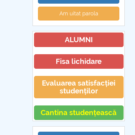
Am uitat parola
ALUMNI
Fisa lichidare
Evaluarea satisfacției
studenților
Cantina studențească