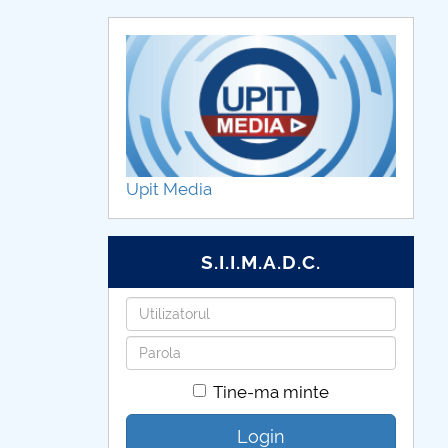
Upit Media
S.I.I.M.A.D.C.
Utilizatorul
Parola
Tine-ma minte
Login