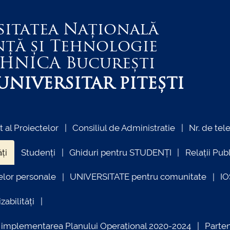
sitatea Națională
nță și Tehnologie
EHNICA
București
NIVERSITAR PITEȘTI
al Proiectelor
Consiliul de Administratie
Nr. de tel
ți
Studenți
Ghiduri pentru STUDENȚI
Relații Pub
elor personale
UNIVERSITATE pentru comunitate
I
zabilități
ind implementarea Planului Operațional 2020-2024
Parte