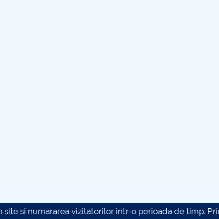
site si numararea vizitatorilor intr-o perioada de timp. Prin 