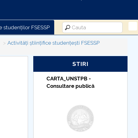
te studenților FSESSP
P
Activități științifice studențești FSESSP
STIRI
B -
Taxe de școlarizare
lică
indexate – Centrul
Universitar Pitești