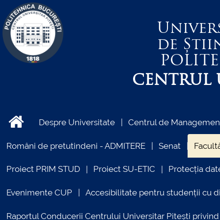
Univer
de Știi
POLIT
CENTRUL U
Despre Universitate
Centrul de Management 
Români de pretutindeni - ADMITERE
Senat
Facultă
Proiect PRIM STUD
Proiect SU-ETIC
Protecția dat
Evenimente CUP
Accesibilitate pentru studenții cu di
Raportul Conducerii Centrului Universitar Pitești priv