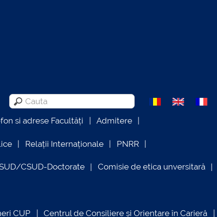
efon si adrese Facultăți
Admitere
lice
Relații Internaționale
PNRR
OSUD/CSUD-Doctorate
Comisie de etica unversitară
neri CUP
Centrul de Consiliere și Orientare în Carieră