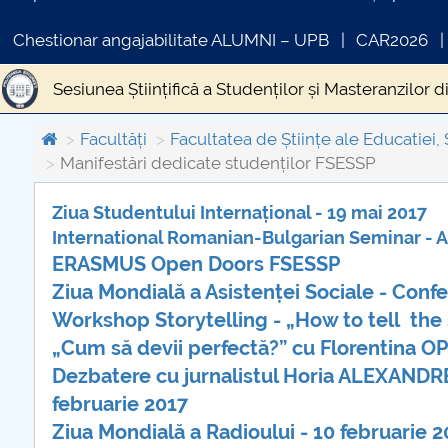
Chestionar angajabilitate ALUMNI – UPB
CAR2026
Sesiunea Științifică a Studenților și Masteranzilor 
Facultăți
Facultatea de Științe ale Educatiei, 
Manifestări dedicate studenților FSESSP
Ziua Studentului Internațional - 19 mai 2017
International Romanian-Bulgarian Seminar - As
COMUNICAT DE PRESA
ERASMUS Open Doors FSESSP
PRIMSTUD 26.03.2026
Ziua Mondială a Asistenței Sociale - Confe
Workshop Storytelling - „How to tell the 
„Cum să devii perfectă?” cu Florentina OP
Dezbatere cu jurnalistul Horia ALEXANDRES
februarie 2017
Ziua Mondială a Radioului - 10 februarie 2