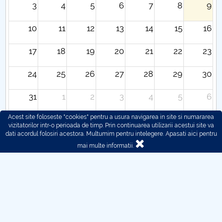
3
4
5
6
7
8
9
10
11
12
13
14
15
16
17
18
19
20
21
22
23
24
25
26
27
28
29
30
31
1
2
3
4
5
6
Acest site foloseste "cookies" pentru a usura navigarea in site si numararea
vizitatorilor intr-o perioada de timp. Prin continuarea utilizarii acestui site va
dati acordul folosiri acestora. Multumim pentru intelegere.
Apasati aici pentru
mai multe informatii.
© 2016 - 2026 POLITEHNICA București - Centrul
Universitar Pitești
Pentru probleme legate de functionarea site-ului ne puteti