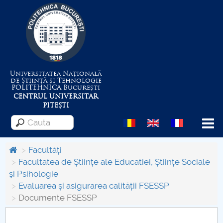
Universitatea Națională
de Știință și Tehnologie
POLITEHNICA
București
CENTRUL UNIVERSITAR
PITEȘTI
Menu
Facultăți
Facultatea de Științe ale Educatiei, Științe Sociale
şi Psihologie
Despre Universitate
Evaluarea și asigurarea calității FSESSP
Documente FSESSP
Centrul de Management al Proiectelor