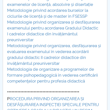
examenelor de licență, absolvire și disertație
Raportul Conducerii Centrului Universitar Pitești
Metodologie privind acordarea burselor la
privind implementarea Planului Operațional 2020-
ciclurile de licență și de master în FSESSP
2024
Metodologie privind organizarea și desfășurarea
examenului pentru acordarea Gradului Didactic
Parteneri CUP
I cadrelor didactice din învățământul
preuniversitar
Centrul de Consiliere și Orientare în Carieră
Metodologie privind organizarea, desfășurarea și
evaluarea examenului în vederea acordării
Chestionar angajabilitate ALUMNI – UPB
gradului didactic II cadrelor didactice din
învățământul preuniversitar
CAR2026
Metodologia de organizare a programelor de
formare psihopedagogică în vederea certificării
MENIU CANTINA
competenţelor pentru profesia didactică
ARHIVĂ DOCUMENTE FSESSP
*************************************************
P
ROCEDURA PRIVIND ORGANIZAREA ȘI
DESFĂȘURAREA INSPECȚIEI SPECIALE PENTRU