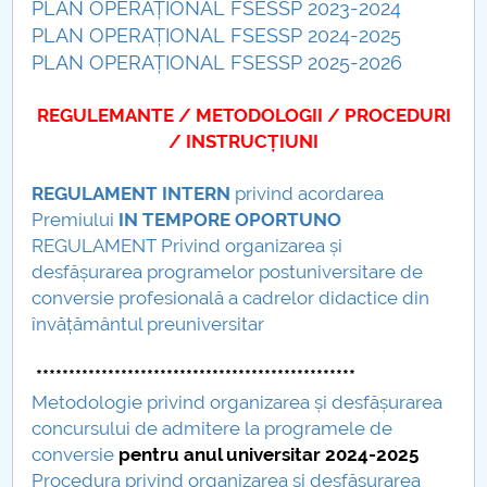
PLAN OPERAȚIONAL FSESSP 2023-2024
PLAN OPERAȚIONAL FSESSP 2024-2025
PNRR
PLAN OPERAȚIONAL FSESSP 2025-2026
Proiect PRIM STUD
REGULEMANTE / METODOLOGII / PROCEDURI
/ INSTRUCȚIUNI
Proiect SU-ETIC
REGULAMENT INTERN
privind acordarea
Protecția datelor personale
Premiului
IN TEMPORE OPORTUNO
REGULAMENT Privind organizarea și
UNIVERSITATE pentru comunitate
desfășurarea programelor postuniversitare de
conversie profesională a cadrelor didactice din
IOSUD/CSUD-Doctorate
învățământul preuniversitar
Comisie de etica unversitară
*************************************************
Metodologie privind organizarea și desfășurarea
Evenimente CUP
concursului de admitere la programele de
conversie
pentru anul universitar 2024-2025
Accesibilitate pentru studenții cu dizabilități
Procedura privind organizarea şi desfăşurarea