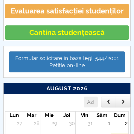
Evaluarea satisfacției studenților
Cantina studențească
Formular solicitare în baza legii 544/2001
Petiție on-line
AUGUST 2026
Azi
Lun
Mar
Mie
Joi
Vin
Sâm
Dum
27
28
29
30
31
1
2