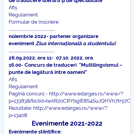
de traducere literară şi de specialitate
Afiș
Regulament
Formular de înscriere
...................................................
noiembrie 2022- partener organizare
eveniment
Ziua internațională a studentului
...................................................
26.09.2022, ora 11- 07.10. 2022, ora
16.00
-
Concurs de traduceri ”Multilingvismul –
punte de legătură între oameni”
Afiș
Regulament
Pagină concurs -
http://www.edarges.ro/www/?
p=13383&fbclid=IwAR2oCRYbgIE8S4SuJQHVh7tr57
Rezultate:
http://www.edarges.ro/www/?
p=13408
Evenimente 2021-2022
Evenimente științifice: