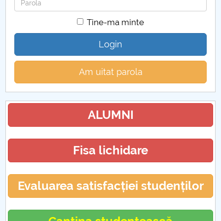
Parola
Tine-ma minte
Login
Am uitat parola
ALUMNI
Fisa lichidare
Evaluarea satisfacției studenților