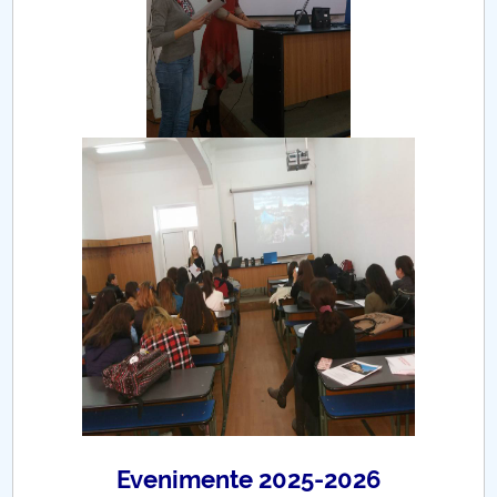
PNRR
Proiect PRIM STUD
Proiect SU-ETIC
Protecția datelor personale
UNIVERSITATE pentru comunitate
IOSUD/CSUD-Doctorate
Comisie de etica unversitară
Evenimente CUP
Evenimente 2025-2026
Accesibilitate pentru studenții cu dizabilități