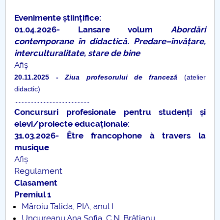
Raportul Conducerii Centrului Universitar Pitești
Evenimente științifice:
privind implementarea Planului Operațional 2020-
01.04.2026- Lansare volum
Abordări
2024
contemporane în didactică. Predare–învățare,
interculturalitate, stare de bine
Parteneri CUP
Afiș
20.11.2025 -
Ziua profesorului de franceză
(atelier
Centrul de Consiliere și Orientare în Carieră
didactic)
...................................................
Chestionar angajabilitate ALUMNI – UPB
Concursuri profesionale pentru studenți și
elevi/proiecte educaționale:
CAR2026
31.03.2026- Être francophone à travers la
musique
MENIU CANTINA
Afiș
Regulament
Clasament
Membrii LOGOS
Premiul 1
Măroiu Talida, PIA, anul I
Cercetare
Ungureanu Ana Sofia, C.N. Brătianu