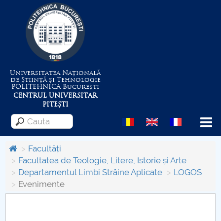
Universitatea Națională
de Știință și Tehnologie
POLITEHNICA
București
CENTRUL UNIVERSITAR
PITEȘTI
Menu
Facultăți
Facultatea de Teologie, Litere, Istorie și Arte
Departamentul Limbi Străine Aplicate
LOGOS
Despre Universitate
Evenimente
Centrul de Management al Proiectelor