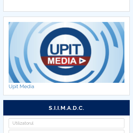
Upit Media
S.I.I.M.A.D.C.
Utilizatorul