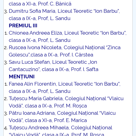
clasa a XI-a, Prof. C. Bănică
Dumitru Sofia Maria, Liceul Teoretic “Ion Barbu”,
clasa a IX-a, Prof, L. Sandu
PREMIUL III
Chionea Andreea Eliza, Liceul Teoretic “Ion Barbu”,
clasa a IX-a, Prof, L. Sandu
Ruscea Ivona Nicoleta, Colegiul Național “Zinca
Golescu”,clasa a IX-a, Prof. I. Cârstea
Savu Luca Stefan, Liceul Teoretic „Ion
Cantacuzino”, clasa a IX-a, Prof. I. Safta
MENȚIUNI
Fanea Alin Florentin, Liceul Teoretic “Ion Barbu”,
clasa a IX-a, Prof, L. Sandu
Tuțescu Maria Gabriela, Colegiul Național “Vlaicu
Vodă”, clasa a IX-a, Prof. M. Roșca
Pătru Ioana Adriana, Colegiul Național “Vlaicu
Vodă”, clasa a XI-a, Prof. E. Marica
Tuțescu Andreea Mihaela, Colegiul Național
“Vlaicu Vodă”, clasa a IX-a, Prof. M. Roșca