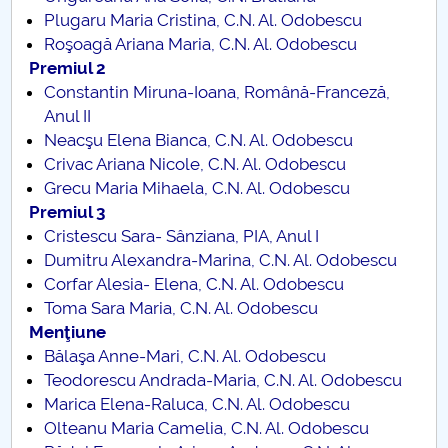
Plugaru Maria Cristina, C.N. Al. Odobescu
Publicatii
Roşoagă Ariana Maria, C.N. Al. Odobescu
Premiul 2
Testul și Atestatul de competență lingvistică
Constantin Miruna-Ioana, Română-Franceză,
LOGOS
Anul II
Neacşu Elena Bianca, C.N. Al. Odobescu
Cursuri
Crivac Ariana Nicole, C.N. Al. Odobescu
Grecu Maria Mihaela, C.N. Al. Odobescu
Traduceri si interpretariat
Premiul 3
Cristescu Sara- Sânziana, PIA, Anul I
Evenimente
Dumitru Alexandra-Marina, C.N. Al. Odobescu
Corfar Alesia- Elena, C.N. Al. Odobescu
Toma Sara Maria, C.N. Al. Odobescu
Menţiune
Bălaşa Anne-Mari, C.N. Al. Odobescu
Teodorescu Andrada-Maria, C.N. Al. Odobescu
Marica Elena-Raluca, C.N. Al. Odobescu
Olteanu Maria Camelia, C.N. Al. Odobescu