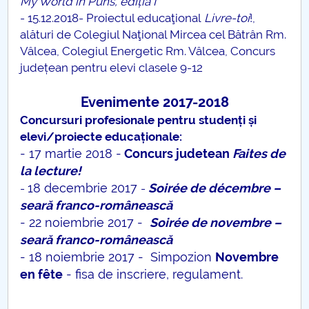
My World in Puns, ediția I
- 15.12.2018- Proiectul educaţional
Livre-toi
!,
alături de Colegiul Naţional Mircea cel Bătrân Rm.
Vâlcea, Colegiul Energetic Rm. Vâlcea, Concurs
județean pentru elevi clasele 9-12
Evenimente 2017-2018
Concursuri profesionale pentru studenți și
elevi/proiecte educaționale:
- 17 martie 2018 -
Concurs judetean
Faites de
la lecture!
18 decembrie 2017
Soirée de décembre –
-
-
seară franco-românească
- 22 noiembrie 2017 -
Soirée de novembre –
seară franco-românească
- 18 noiembrie 2017 - Simpozion
Novembre
en fête
-
fisa de inscriere
,
regulament.