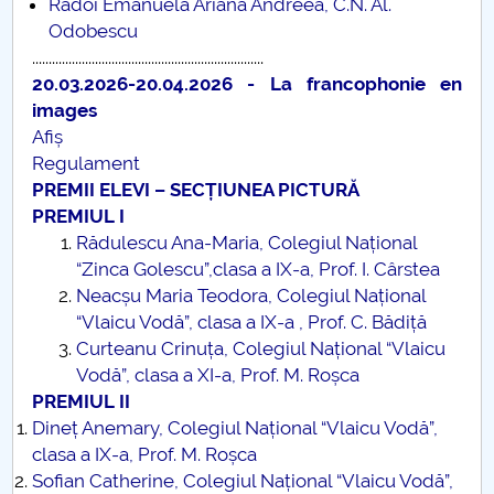
Rădoi Emanuela Ariana Andreea, C.N. Al.
Odobescu
......................................................................
20.03.2026-20.04.2026 - La francophonie en
images
Afiș
Regulament
PREMII ELEVI – SECȚIUNEA PICTURĂ
PREMIUL I
Rădulescu Ana-Maria, Colegiul Național
“Zinca Golescu”,clasa a IX-a, Prof. I. Cârstea
Neacșu Maria Teodora, Colegiul Național
“Vlaicu Vodă”, clasa a IX-a ,
Prof. C. Bădiță
Curteanu Crinuța, Colegiul Național “Vlaicu
Vodă”, clasa a XI-a, Prof. M. Roșca
PREMIUL II
Dineț Anemary, Colegiul Național “Vlaicu Vodă”,
clasa a IX-a, Prof. M. Roșca
Sofian Catherine, Colegiul Național “Vlaicu Vodă”,