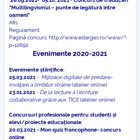
28.09.2021- 05.10. 2021
-
Concurs de traduceri
”Multilingvismul – punte de legătură între
oameni”
Afis
Regulament
Pagină concurs:
http://www.edarges.ro/www/?
p=12692
Evenimente 2020-2021
Evenimente științifice:
25.03.2021
-
Mijloace digitale de predare-
învăţare a limbilor străine
(atelier online)
23.01.2021
-
De la lecture à l'écriture
collaborative grâce aux TICE
(atelier online)
Concursuri profesionale pentru studenți și
elevi/proiecte educaționale:
20.03.2021 - Mon quiz francophone- concurs
online