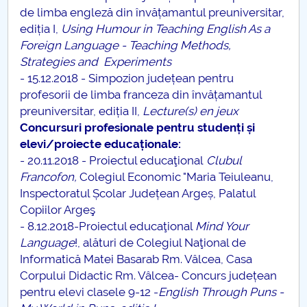
de limba engleză din învățamantul preuniversitar,
ediția I,
Using Humour in Teaching English As a
Foreign Language - Teaching Methods,
Strategies and Experiments
- 15.12.2018 - Simpozion județean pentru
profesorii de limba franceza din învățamantul
preuniversitar, ediția II,
Lecture(s) en jeux
Concursuri profesionale pentru studenți și
elevi/proiecte educaționale:
- 20.11.2018 - Proiectul educaţional
Clubul
Francofon,
Colegiul Economic "Maria Teiuleanu,
Inspectoratul Școlar Județean Argeș, Palatul
Copiilor Argeş
- 8.12.2018-Proiectul educaţional
Mind Your
Language
!, alături de Colegiul Naţional de
Informatică Matei Basarab Rm. Vâlcea, Casa
Corpului Didactic Rm. Vâlcea- Concurs județean
pentru elevi clasele 9-12 -
English Through Puns -