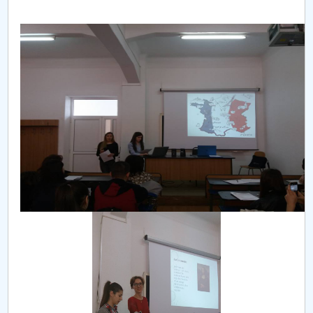
Consiliul de Administratie
Nr. de telefon si adrese Facultăți
Admitere
Români de pretutindeni - ADMITERE
Senat
Facultăți
Studenți
Ghiduri pentru STUDENȚI
Relații Publice
Relații Internaționale