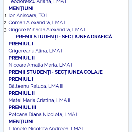
Teodorescu Ariana, LMA I
MENȚIUNI
Ion Anișoara, TO II
Coman Alexandra, LMA I
Grigore Mihaela Alexandra, LMA I
PREMII STUDENȚI- SECȚIUNEA GRAFICĂ
PREMIUL I
Grigoreanu Alina, LMA I
PREMIUL II
Nicoară Amalia Maria, LMA I
PREMII STUDENȚI- SECȚIUNEA COLAJE
PREMIUL I
Bâlteanu Raluca, LMA III
PREMIUL II
Matei Maria Cristina, LMA II
PREMIUL III
Petcana Diana Nicoleta, LMA I
MENȚIUNI
1. Ionele Nicoleta Andreea, LMA I