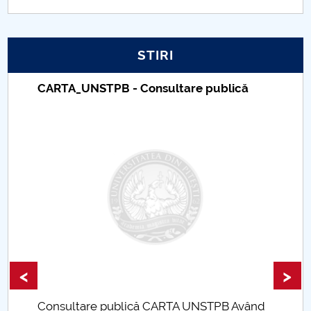
PNRR
STIRI
Proiect PRIM STUD
CARTA_UNSTPB - Consultare publică
Proiect SU-ETIC
Protecția datelor personale
UNIVERSITATE pentru comunitate
IOSUD/CSUD-Doctorate
Comisie de etica unversitară
Evenimente CUP
<
>
Accesibilitate pentru studenții cu dizabilități
Consultare publică CARTA UNSTPB Având