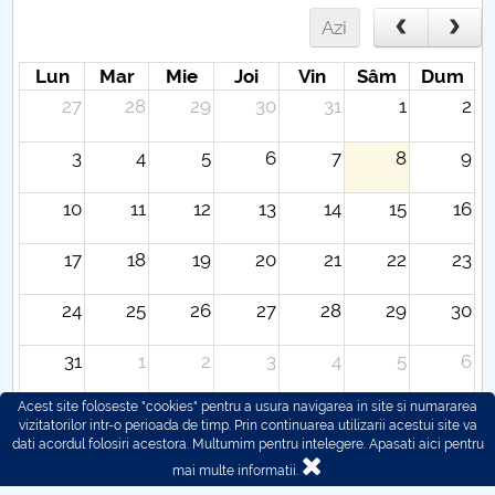
Azi
Lun
Mar
Mie
Joi
Vin
Sâm
Dum
27
28
29
30
31
1
2
3
4
5
6
7
8
9
10
11
12
13
14
15
16
17
18
19
20
21
22
23
24
25
26
27
28
29
30
31
1
2
3
4
5
6
Acest site foloseste "cookies" pentru a usura navigarea in site si numararea
vizitatorilor intr-o perioada de timp. Prin continuarea utilizarii acestui site va
dati acordul folosiri acestora. Multumim pentru intelegere.
Apasati aici pentru
mai multe informatii.