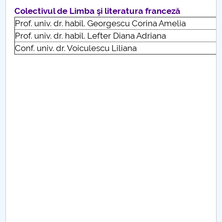
Consiliul de Administratie
Colectivul de Limba şi literatura franceză
Prof. univ. dr. habil. Georgescu Corina Amelia
Nr. de telefon si adrese Facultăți
Prof. univ. dr. habil. Lefter Diana Adriana
Conf. univ. dr. Voiculescu Liliana
Admitere
Români de pretutindeni - ADMITERE
Senat
Facultăți
Studenți
Ghiduri pentru STUDENȚI
Relații Publice
Relații Internaționale