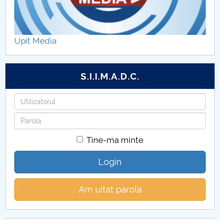
Colectivul de Limba şi literatura franceză
Colectivul de Istorie
Upit Media
Colectivul de Arte
S.I.I.M.A.D.C.
Utilizatorul
Parola
Tine-ma minte
Login
Am uitat parola