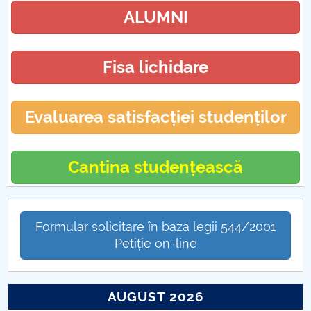
ALUMNI
Fisa lichidare
Evaluarea satisfacției studenților
Cantina studențească
Formular solicitare în baza legii 544/2001
Petiție on-line
AUGUST 2026