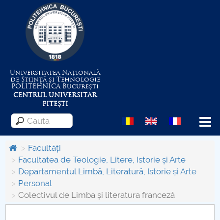
Universitatea Națională
de Știință și Tehnologie
POLITEHNICA
București
CENTRUL UNIVERSITAR
PITEȘTI
Menu
Facultăți
Facultatea de Teologie, Litere, Istorie și Arte
Departamentul Limbă, Literatură, Istorie și Arte
Despre Universitate
Personal
Colectivul de Limba şi literatura franceză
Centrul de Management al Proiectelor