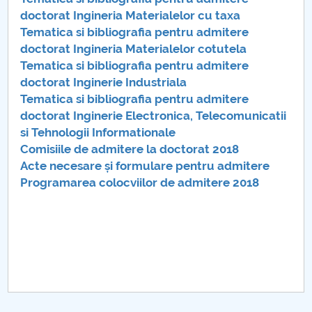
Consiliul de Administratie
doctorat Ingineria Materialelor cu taxa
Tematica si bibliografia pentru admitere
Nr. de telefon si adrese Facultăți
doctorat Ingineria Materialelor cotutela
Tematica si bibliografia pentru admitere
Admitere
doctorat Inginerie Industriala
Tematica si bibliografia pentru admitere
Români de pretutindeni - ADMITERE
doctorat Inginerie Electronica, Telecomunicatii
si Tehnologii Informationale
Senat
Comisiile de admitere la doctorat 2018
Acte necesare și formulare pentru admitere
Facultăți
Programarea colocviilor de admitere 2018
Studenți
Ghiduri pentru STUDENȚI
Relații Publice
Relații Internaționale