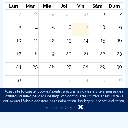
Lun
Mar
Mie
Joi
Vin
Sâm
Dum
27
28
29
30
31
1
2
3
4
5
6
7
8
9
10
11
12
13
14
15
16
17
18
19
20
21
22
23
24
25
26
27
28
29
30
31
1
2
3
4
5
6
Acest site foloseste "cookies" pentru a usura navigarea in site si numararea
vizitatorilor intr-o perioada de timp. Prin continuarea utilizarii acestui site va
dati acordul folosiri acestora. Multumim pentru intelegere.
Apasati aici pentru
mai multe informatii.