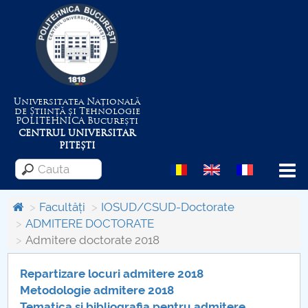
Universitatea Națională
de Știință și Tehnologie
POLITEHNICA
București
CENTRUL UNIVERSITAR
PITEȘTI
Menu
Facultăți
IOSUD/CSUD-Doctorate
ADMITERE DOCTORATE
Admitere doctorate 2018
Despre Universitate
Repartizare locuri admitere 2018
Centrul de Management al Proiectelor
Metodologie admitere 2018
Tematica si bibliografia pentru admitere