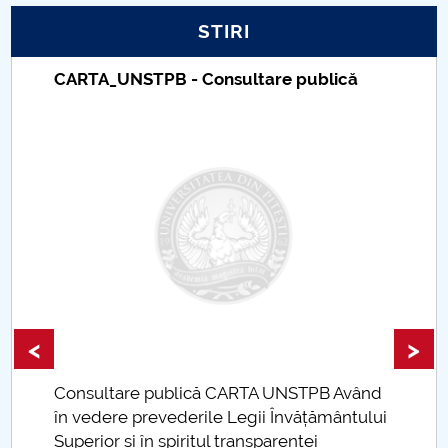
STIRI
PNRR
CARTA_UNSTPB - Consultare publică
Proiect PRIM STUD
Proiect SU-ETIC
Protecția datelor personale
UNIVERSITATE pentru comunitate
IOSUD/CSUD-Doctorate
Comisie de etica unversitară
<
>
Evenimente CUP
Consultare publică CARTA UNSTPB Având
.
în vedere prevederile Legii Învățământului
Accesibilitate pentru studenții cu dizabilități
Superior și în spiritul transparenței