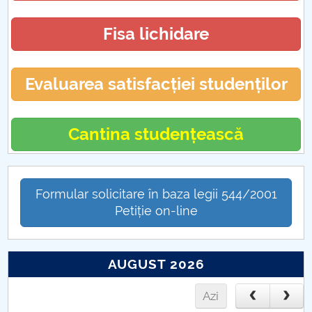
Fisa lichidare
Evaluarea satisfacției studenților
Cantina studențească
Formular solicitare în baza legii 544/2001
Petiție on-line
AUGUST 2026
Azi