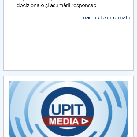
decizionale și asumării responsabi...
Raportul Conducerii Centrului Universitar Pitești
privind implementarea Planului Operațional 2020-
mai multe informatii...
2024
Parteneri CUP
Centrul de Consiliere și Orientare în Carieră
Chestionar angajabilitate ALUMNI – UPB
CAR2026
MENIU CANTINA
Admitere doctorat 2023
Admitere Doctorat 2022