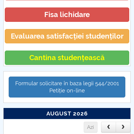
Fisa lichidare
Evaluarea satisfacției studenților
Cantina studențească
Formular solicitare în baza legii 544/2001
Petiție on-line
AUGUST 2026
Azi