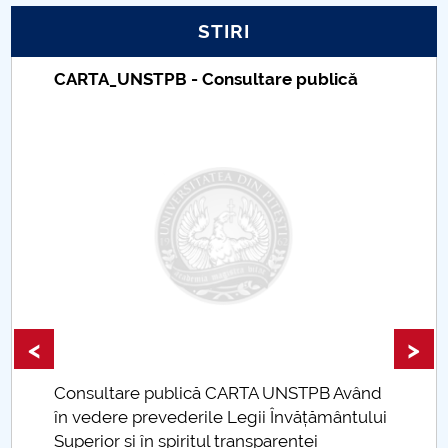
STIRI
PNRR
CARTA_UNSTPB - Consultare publică
Proiect PRIM STUD
Proiect SU-ETIC
Protecția datelor personale
UNIVERSITATE pentru comunitate
IOSUD/CSUD-Doctorate
Comisie de etica unversitară
<
>
Evenimente CUP
Consultare publică CARTA UNSTPB Având
.
în vedere prevederile Legii Învățământului
Accesibilitate pentru studenții cu dizabilități
Superior și în spiritul transparenței