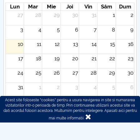
Lun
Mar
Mie
Joi
Vin
Sâm
Dum
27
28
29
30
31
1
2
3
4
5
6
7
8
9
10
11
12
13
14
15
16
17
18
19
20
21
22
23
24
25
26
27
28
29
30
31
1
2
3
4
5
6
Acest site foloseste "cookies" pentru a usura navigarea in site si numararea
vizitatorilor intr-o perioada de timp. Prin continuarea utilizarii acestui site va
dati acordul folosiri acestora. Multumim pentru intelegere.
Apasati aici pentru
mai multe informatii.