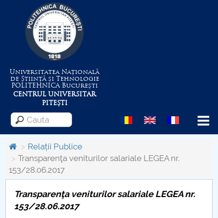
Universitatea Națională
de Știință și Tehnologie
POLITEHNICA
București
CENTRUL UNIVERSITAR
PITEȘTI
Menu
Relații Publice
Transparenţa veniturilor salariale LEGEA nr.
153/28.06.2017
Despre Universitate
Transparenţa veniturilor salariale LEGEA nr.
Centrul de Management al Proiectelor
153/28.06.2017