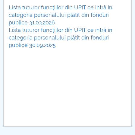
Consiliul de Administratie
Lista tuturor funcţiilor din UPIT ce intră în
Nr. de telefon si adrese Facultăți
categoria personalului plătit din fonduri
publice 31.03.2026
Admitere
Lista tuturor funcţiilor din UPIT ce intră în
categoria personalului plătit din fonduri
Români de pretutindeni - ADMITERE
publice 30.09.2025
Senat
Facultăți
Studenți
Ghiduri pentru STUDENȚI
Relații Publice
Relații Internaționale