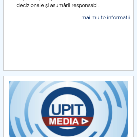
decizionale și asumării responsabi...
Raportul Conducerii Centrului Universitar Pitești
privind implementarea Planului Operațional 2020-
mai multe informatii...
2024
Parteneri CUP
Centrul de Consiliere și Orientare în Carieră
Chestionar angajabilitate ALUMNI – UPB
CAR2026
MENIU CANTINA
Protecția datelor personale
Transparenţa veniturilor salariale LEGEA nr.
153/28.06.2017