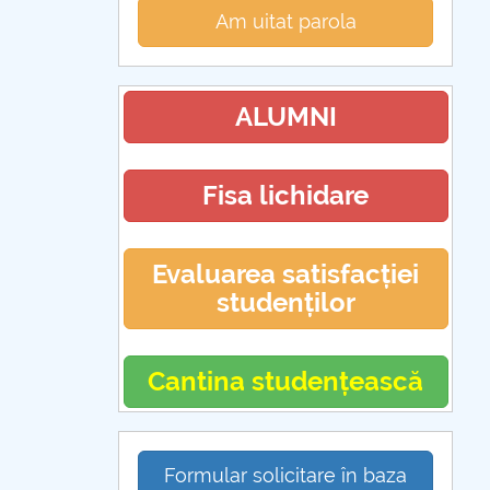
Am uitat parola
ALUMNI
Fisa lichidare
Evaluarea satisfacției
studenților
Cantina studențească
Formular solicitare în baza