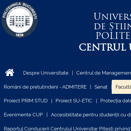
Univer
de Știi
POLIT
CENTRUL U
Despre Universitate
Centrul de Management 
Români de pretutindeni - ADMITERE
Senat
Facultă
Proiect PRIM STUD
Proiect SU-ETIC
Protecția dat
Evenimente CUP
Accesibilitate pentru studenții cu di
Raportul Conducerii Centrului Universitar Pitești priv