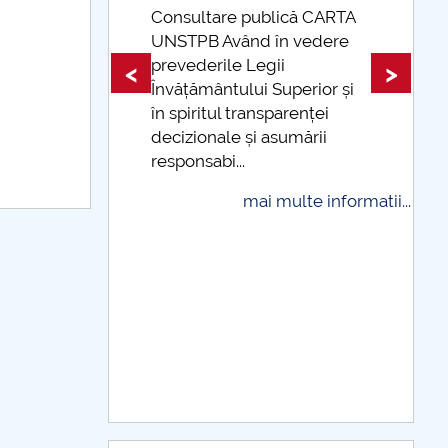
are publică CARTA
 Având în vedere
Taxe de școlarizare
rile Legii
indexate Taxele se pot pl
<
>
ântului Superior și
și cu cardul
tul transparenței
mai multe info
nale și asumării
bi...
mai multe informatii...