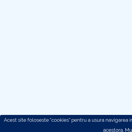
Acest site foloseste "cookies" pentru a usura navigarea in 
acestora. M