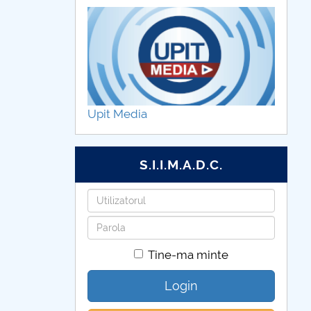
Upit Media
S.I.I.M.A.D.C.
Utilizatorul
Parola
Tine-ma minte
Login