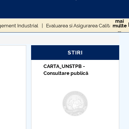
mai
gement Industrial
Evaluarea si Asigurarea Calitatii
multe
...
Sesiunea de comunicari stiintifice studentesti
STIRI
itere FMT-master
Angajari FMT
_UNSTPB -
Taxe de școlarizare
es
IManEE 2019
Studenti FMT
tare publică
indexate – Centrul
Universitar Pitești
itere FMT-doctorat