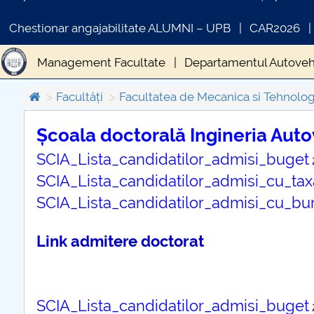
Chestionar angajabilitate ALUMNI – UPB
CAR2026
Management Facultate
Departamentul Autovehi
Semicentenar FMT
Cercetare Stiintifica FMT
Facultăți
Facultatea de Mecanica si Tehnolog
Proiectul privind Învăţământul Secundar (ROSE) A
Școala doctorală Ingineria Auto
SCIA_Lista_candidatilor_admisi_buget
COMUNICAT DE PRESA
Evenimente FMT
Alegeri FMT
Catedra REN
PRIMSTUD 26.03.2026
SCIA_Lista_candidatilor_admisi_cu_tax
STUDENTI FMT (CUP)
Acknowledgement
Fo
SCIA_Lista_candidatilor_admisi_cu_bu
Link admitere doctorat
SCIA_Lista_candidatilor_admisi_buget