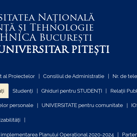
sitatea Națională
nță și Tehnologie
EHNICA
București
NIVERSITAR PITEȘTI
al Proiectelor
Consiliul de Administratie
Nr. de tel
ți
Studenți
Ghiduri pentru STUDENȚI
Relații Pub
elor personale
UNIVERSITATE pentru comunitate
I
zabilități
ind implementarea Planului Operațional 2020-2024
Parte