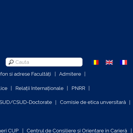
efon si adrese Facultăți
Admitere
lice
Relații Internaționale
PNRR
OSUD/CSUD-Doctorate
Comisie de etica unversitară
neri CUP
Centrul de Consiliere și Orientare în Carieră