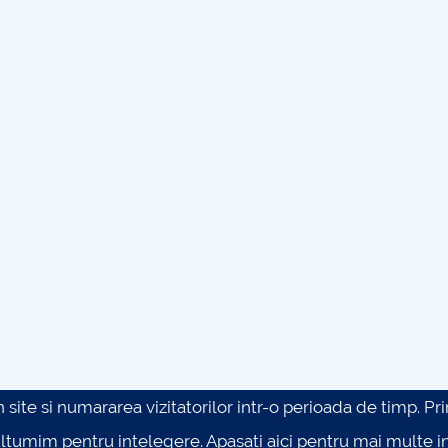
site si numararea vizitatorilor intr-o perioada de timp. Prin 
ultumim pentru intelegere.
Apasati aici pentru mai multe in