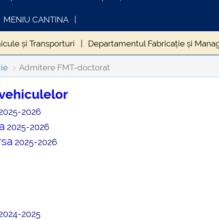
MENIU CANTINA
cule și Transporturi
Departamentul Fabricație și Mana
Relatii FMT cu mediul socio-economic si internationale
ie
Admitere FMT-doctorat
G179
PRIM STUD FMT
Admitere FMT - licenta
Adm
vehiculelor
2025-2026
INFORMATII ACTE STUDII
CARTA
AULT
ORAR FMT
Scientific Bulletin - Automotive Seri
Consul
a
2025-2026
rmulare utile-fmt
CONVERSIE PROFESIONALĂ
Adm
rsa
2025-2026
2024-2025