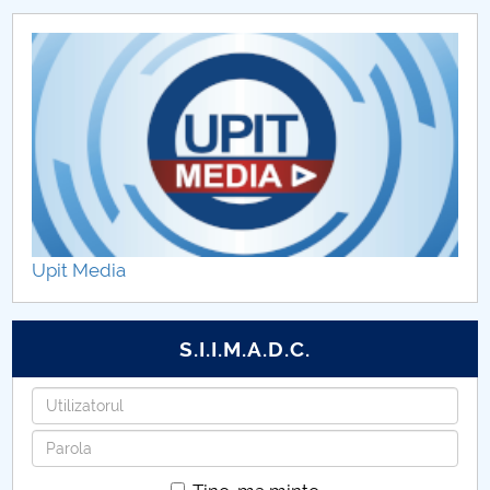
Laboratoare coordonate
Domenii de doctorat
Plan intern CDI
Rezultatele activității CDI
Upit Media
S.I.I.M.A.D.C.
Utilizatorul
Parola