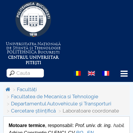
Universitatea Națională
de Știință și Tehnologie
POLITEHNICA
București
CENTRUL UNIVERSITAR
PITEȘTI
Menu
Facultăți
Facultatea de Mecanica si Tehnologie
Departamentul Autovehicule și Transporturi
Despre Universitate
Cercetare științifică
Laboratoare coordonate
Centrul de Management al Proiectelor
habil.
Motoare termice
, responsabil:
Prof. univ. dr. ing.
Adrian Constantin CLENCI, CV
RO
-
EN
.