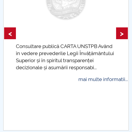
Raportul Conducerii Centrului Universitar Pitești
privind implementarea Planului Operațional 2020-
2024
<
>
Parteneri CUP
Consultare publică CARTA UNSTPB Având
.
Centrul de Consiliere și Orientare în Carieră
în vedere prevederile Legii Învățământului
Superior și în spiritul transparenței
Chestionar angajabilitate ALUMNI – UPB
decizionale și asumării responsabi...
mai multe informatii...
CAR2026
MENIU CANTINA
Strategia de cercetare
Domenii de cercetare