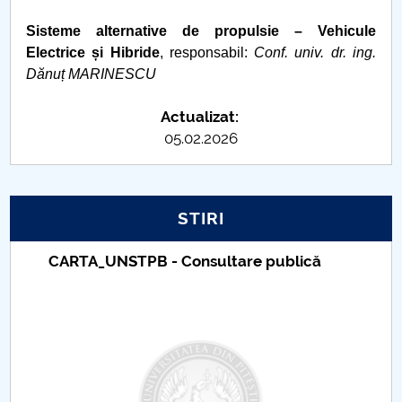
Sisteme alternative de propulsie – Vehicule
PNRR
Electrice și Hibride
, responsabil:
Conf. univ. dr. ing.
Dănuț MARINESCU
Proiect PRIM STUD
Actualizat:
Proiect SU-ETIC
05.02.2026
Protecția datelor personale
UNIVERSITATE pentru comunitate
STIRI
IOSUD/CSUD-Doctorate
CARTA_UNSTPB - Consultare publică
Comisie de etica unversitară
Evenimente CUP
Accesibilitate pentru studenții cu dizabilități