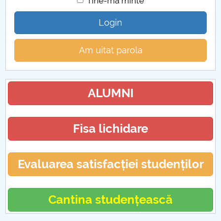
Tine-ma minte
Login
Am uitat parola
ALUMNI
Fisa lichidare
Evaluarea satisfacției studenților
Cantina studențească