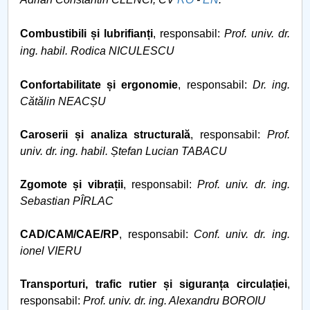
Consiliul de Administratie
Nr. de telefon si adrese Facultăți
Combustibili și lubrifianți
, responsabil:
Prof. univ. dr.
ing. habil. Rodica NICULESCU
Admitere
Confortabilitate și ergonomie
, responsabil:
Dr. ing.
Români de pretutindeni - ADMITERE
Cătălin NEACȘU
Senat
Caroserii și analiza structurală
, responsabil:
Prof.
univ. dr. ing. habil. Ștefan Lucian TABACU
Facultăți
Zgomote și vibrații
, responsabil:
Prof. univ. dr. ing.
Sebastian PÎRLAC
Studenți
CAD/CAM/CAE/RP
, responsabil:
Conf. univ. dr. ing.
Ghiduri pentru STUDENȚI
ionel VIERU
Relații Publice
Transporturi, trafic rutier și siguranța circulației
,
responsabil:
Prof. univ. dr. ing. Alexandru BOROIU
Relații Internaționale