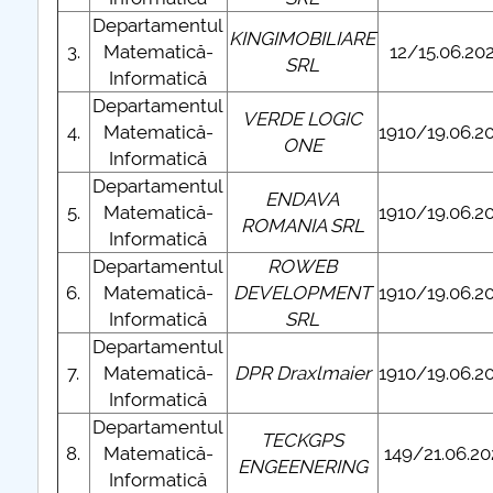
Departamentul
KINGIMOBILIARE
3.
Matematică-
12/15.06.20
SRL
Informatică
Departamentul
VERDE LOGIC
4.
Matematică-
1910/19.06.2
ONE
Informatică
Departamentul
ENDAVA
5.
Matematică-
1910/19.06.2
ROMANIA SRL
Informatică
Departamentul
ROWEB
6.
Matematică-
DEVELOPMENT
1910/19.06.2
Informatică
SRL
Departamentul
7.
Matematică-
DPR Draxlmaier
1910/19.06.2
Informatică
Departamentul
TECKGPS
8.
Matematică-
149/21.06.20
ENGEENERING
Informatică