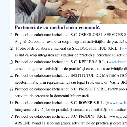
COMUNICAT Eveniment de
informare și promovare a
ofertei educaționale
Parteneriate cu mediul socio-econom
ic
universitare la Colegiul
Protocol de colaborare încheiat cu S.C. OSF GLOBAL SERVICES S
Teoretic „Ion Cantacuzino”
Anghel Dorobanțu având ca scop integrarea activităţilor de practică și 
Piteşti 26.03.2026
(
Protocol de colaborare încheiat cu S.C. BOOSTIT HUB S.R.L.
www
COMUNICAT Eveniment de
având ca scop integrarea activităţilor de practică și cercetare cu activit
informare �...
Protocol de colaborare încheiat cu S.C. KEPLER S.R.L. (
www.keple
ca scop integrarea activităţilor de practică și cercetare cu activităţile d
mai multe informatii...
Protocol de colaborare încheiat cu INSTITUTUL DE MATEMATI
nedeterminată, prin reprezentantul său legal Prof. univ. dr. Vasile
Protocol de colaborare încheiat cu S.C. PROSOFT S.R.L (www.pro-soft
activități de cercetare în domeniul Matematică.
Protocol de colaborare încheiat cu S.C. ROWEB S.R.L. (
www.roweb.
integrarea activităţilor de practică și cercetare cu activităţile didactice.
Protocol de colaborare încheiat cu S.C. PRODINF S.R.L. (www.prodinf
ARSENE având ca scop integrarea activităţilor de practică și cercetare 