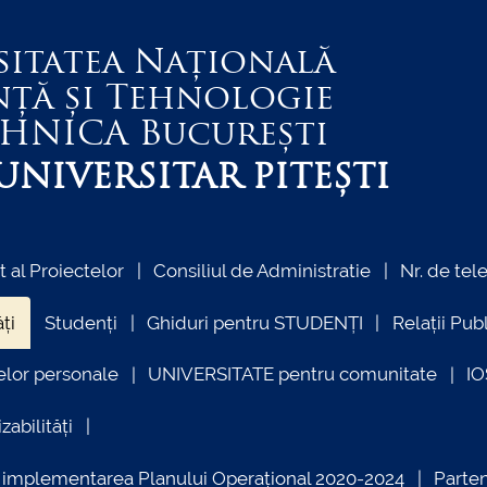
sitatea Națională
nță și Tehnologie
EHNICA
București
NIVERSITAR PITEȘTI
al Proiectelor
Consiliul de Administratie
Nr. de tel
ți
Studenți
Ghiduri pentru STUDENȚI
Relații Pub
elor personale
UNIVERSITATE pentru comunitate
I
zabilități
ind implementarea Planului Operațional 2020-2024
Parte