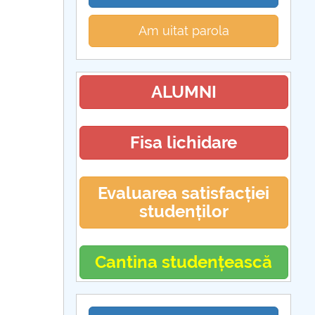
Am uitat parola
ALUMNI
Fisa lichidare
Evaluarea satisfacției
studenților
Cantina studențească