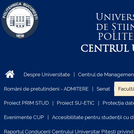
Univer
de Știi
POLIT
CENTRUL U
Despre Universitate
Centrul de Management 
Români de pretutindeni - ADMITERE
Senat
Facultă
Proiect PRIM STUD
Proiect SU-ETIC
Protecția dat
Evenimente CUP
Accesibilitate pentru studenții cu di
Raportul Conducerii Centrului Universitar Pitești priv