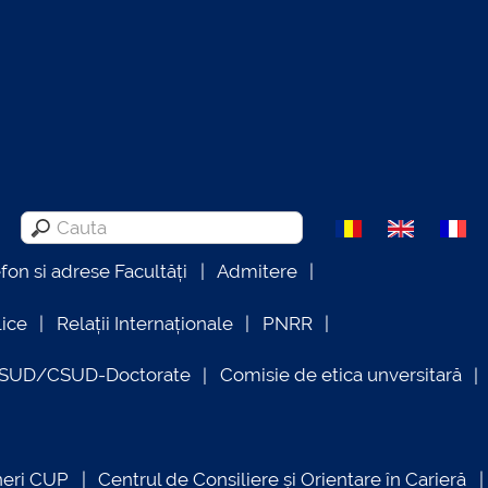
efon si adrese Facultăți
Admitere
lice
Relații Internaționale
PNRR
OSUD/CSUD-Doctorate
Comisie de etica unversitară
neri CUP
Centrul de Consiliere și Orientare în Carieră