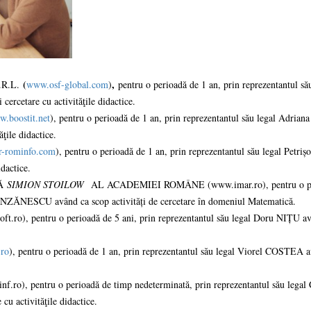
mai multe informatii...
Consultare publică
UNSTPB Având în v
prevederile Legii
Învățământului Super
(
,
.R.L.
www.osf-global.com
)
pentru o perioadă de 1 an, prin reprezentantul să
în spiritul transparen
cercetare cu activităţile didactice.
decizionale și asumă
.boostit.net
), pentru o perioadă de 1 an, prin reprezentantul său legal Adrian
responsabi...
ăţile didactice.
r-rominfo.com
), pentru o perioadă de 1 an, prin reprezentantul său legal Petri
mai multe
idactice.
CĂ
SIMION STOILOW
AL ACADEMIEI ROMÂNE (www.imar.ro), pentru o pe
 BRÎNZĂNESCU având ca scop activități de cercetare în domeniul Matematică.
.ro), pentru o perioadă de 5 ani, prin reprezentantul său legal Doru NIȚU a
ro
), pentru o perioadă de 1 an, prin reprezentantul său legal Viorel COSTEA 
.ro), pentru o perioadă de timp nedeterminată, prin reprezentantul său legal 
cu activităţile didactice.