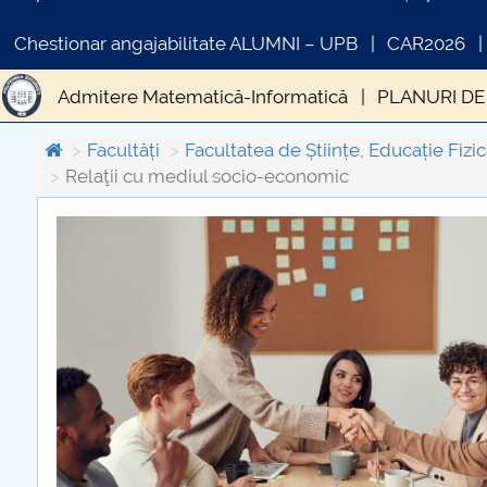
Chestionar angajabilitate ALUMNI – UPB
CAR2026
Admitere Matematică-Informatică
PLANURI DE
Licență
Masterat
Doctorat
Internaționaliz
Facultăți
Facultatea de Științe, Educație Fizic
Relaţii cu mediul socio-economic
Relaţii cu mediul socio-economic
Alegeri Depa
COMUNICAT DE PRESA
IN
PRIMSTUD 26.03.2026