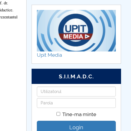
. dr.
dactice.
ezentantul
Upit Media
S.I.I.M.A.D.C.
Utilizatorul
Parola
Tine-ma minte
Login