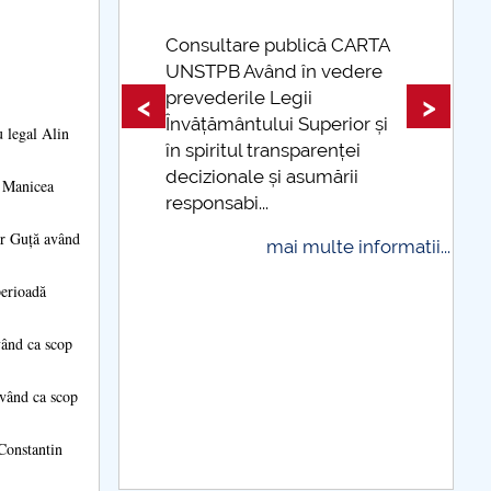
 CARTA
edere
Taxe de școlarizare
indexate Taxele se pot plăti
<
>
ior și
și cu cardul
u legal Alin
ței
mai multe informatii...
rii
a Manicea
șor Guță având
 informatii...
rioadă
vând ca scop
având ca scop
Constantin