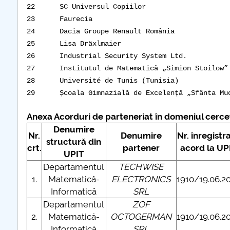
22
SC Universul Copiilor
23
Faurecia
24
Dacia Groupe Renault România
25
Lisa Dräxlmaier
26
Industrial Security System Ltd.
27
Institutul de Matematică „Simion Stoilow”
28
Université de Tunis (Tunisia)
29
Școala Gimnazială de Excelență „Sfânta Mu
Anexa Acorduri de parteneriat în domeniul cercetăr
Denumire
Nr.
Denumire
Nr. înregistr
structură din
crt.
partener
acord la UP
UPIT
Departamentul
TECHWISE
1.
Matematică-
ELECTRONICS
1910/19.06.2
Informatică
SRL
Departamentul
ZOF
2.
Matematică-
OCTOGERMAN
1910/19.06.2
Informatică
SRL