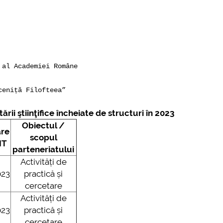
 al Academiei Române
ceniță Filofteea”
ii ştiinţifice încheiate de structuri în 2023
Obiectul /
are
scopul
IT
parteneriatului
Activități de
023
practică și
cercetare
Activități de
023
practică și
cercetare