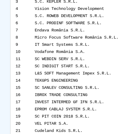
3
S.C. KEPLER S.R.L.
4
Vision Technology Development
5
S.C. ROWEB DEVELOPMENT S.R.L.
6
S.C. PRODINF SOFTWARE S.R.L.
7
Endava România S.R.L.
8
Micro Focus Software România S.R.L.
9
IT Smart Systems S.R.L.
10
Vodafone România S.A.
11
SC WEBDIN SERV S.R.L.
12
SC INDIGIT START S.R.L.
13
L&S SOFT Management Impex S.R.L.
14
TEKGPS ENGINEERING
15
SC SANLEV CONSULTING S.R.L.
16
IBROX TRADE CONSULTING
17
INVEST INTERMED GF IFN S.R.L.
18
EPROM CABLAJ SYSTEM S.R.L.
19
SC PIT COIN 2018 S.R.L.
20
VEL PITAR S.A.
21
Cudeland Kids S.R.L.