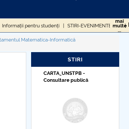
mai
Informații pentru studenți
STIRI-EVENIMENTE DMI
multe
...
departamentului
Cercetare științifică
tamentul Matematica-Informatică
STIRI
Taxe de școlarizare
indexate – Centrul
Universitar Pitești