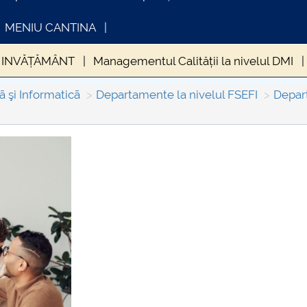
MENIU CANTINA
 INVĂȚĂMÂNT
Managementul Calității la nivelul DMI
are (Erasmus și parteneriate internaționale)
Personalul 
ã şi Informaticã
Departamente la nivelul FSEFI
Depar
rtament
BULETIN ȘTIINȚIFIC
FORMATII ACTE STUDII
CARTA_UNSTPB -
Consultare publică