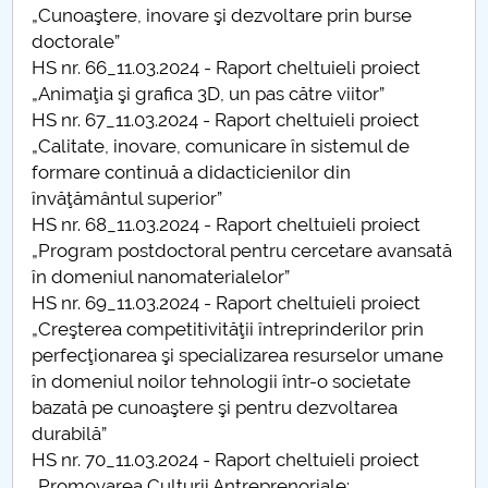
Hotărâri Senat din 9 februarie 2024
„Cunoaştere, inovare şi dezvoltare prin burse
doctorale”
Hotărâri Senat din 27 februarie 2024
HS nr. 66_11.03.2024 - Raport cheltuieli proiect
„Animaţia şi grafica 3D, un pas către viitor”
Hotărâri Senat din 11 martie 2024
HS nr. 67_11.03.2024 - Raport cheltuieli proiect
„Calitate, inovare, comunicare în sistemul de
Hotărâri Senat din 12 martie 2024
formare continuă a didacticienilor din
învăţământul superior”
Hotărâri Senat din 18 martie 2024
HS nr. 68_11.03.2024 - Raport cheltuieli proiect
„Program postdoctoral pentru cercetare avansată
Hotărâri Senat din 22 martie 2024
în domeniul nanomaterialelor”
HS nr. 69_11.03.2024 - Raport cheltuieli proiect
Hotărâri Senat din 28 martie 2024
„Creşterea competitivităţii întreprinderilor prin
perfecţionarea şi specializarea resurselor umane
Hotărâri Senat din 9 aprilie 2024
în domeniul noilor tehnologii într-o societate
bazată pe cunoaştere şi pentru dezvoltarea
Hotărâri Senat din 12 aprilie 2024
durabilă”
HS nr. 70_11.03.2024 - Raport cheltuieli proiect
Hotărâri Senat din 25 aprilie 2024
„Promovarea Culturii Antreprenoriale: