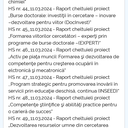
chimiei”
HS nr. 44_11.03.2024 - Raport cheltuieli proiect
PNRR
„Burse doctorale: investiţii în cercetare – inovare
–dezvoltare pentru viitor (DocInvest)”
Proiect PRIM STUD
HS nr. 45_11.03.2024 - Raport cheltuieli proiect
„Formarea viitorilor cercetători – experţi prin
Proiect SU-ETIC
programe de burse doctorale –(EXPERT)”
HS nr. 46_11.03.2024 - Raport cheltuieli proiect
Protecția datelor personale
„Activ pe piaţa muncii: Formarea şi dezvoltarea de
competenţe pentru creşterea ocupării în
UNIVERSITATE pentru comunitate
elctronică şi mecatronică”
HS nr. 47_11.03.2024 - Raport cheltuieli proiect
IOSUD/CSUD-Doctorate
,,Program strategic pentru promovarea inovării în
servicii prin educaţie deschisă, continua (INSEED)”
Comisie de etica unversitară
HS nr. 48_11.03.2024 - Raport cheltuieli proiect
„Competenţe ştiinţifice şi abilităţi practice pentru
Evenimente CUP
o carieră de succes”
HS nr. 49_11.03.2024 - Raport cheltuieli proiect
Accesibilitate pentru studenții cu dizabilități
„Dezvoltarea resurselor umne din cercetarea