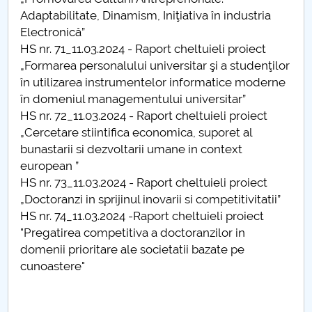
Adaptabilitate, Dinamism, Iniţiativa în industria
Hotărâri Senat din 13 mai 2024
Electronică”
HS nr. 71_11.03.2024 - Raport cheltuieli proiect
Hotărâri Senat din 19 decembrie 2024
„Formarea personalului universitar şi a studenţilor
în utilizarea instrumentelor informatice moderne
în domeniul managementului universitar”
HS nr. 72_11.03.2024 - Raport cheltuieli proiect
„Cercetare stiintifica economica, suporet al
bunastarii si dezvoltarii umane in context
european ”
HS nr. 73_11.03.2024 - Raport cheltuieli proiect
„Doctoranzi in sprijinul inovarii si competitivitatii”
HS nr. 74_11.03.2024 -Raport cheltuieli proiect
"Pregatirea competitiva a doctoranzilor in
domenii prioritare ale societatii bazate pe
cunoastere"