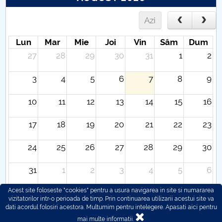
Azi
Lun
Mar
Mie
Joi
Vin
Sâm
Dum
27
28
29
30
31
1
2
3
4
5
6
7
8
9
10
11
12
13
14
15
16
17
18
19
20
21
22
23
24
25
26
27
28
29
30
31
1
2
3
4
5
6
Acest site foloseste "cookies" pentru a usura navigarea in site si numararea
vizitatorilor intr-o perioada de timp. Prin continuarea utilizarii acestui site va
dati acordul folosiri acestora. Multumim pentru intelegere.
Apasati aici pentru
mai multe informatii.