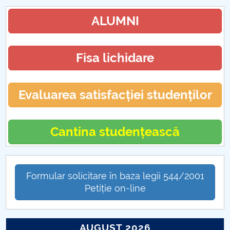
ALUMNI
Fisa lichidare
Evaluarea satisfacției studenților
Cantina studențească
Formular solicitare în baza legii 544/2001
Petiție on-line
AUGUST 2026