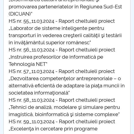
promovarea parteneriatelor în Regiunea Sud-Est
Hotărâri Senat din 5 iulie 2024
(DICUAN)”
HS nr. 55_11.03.2024 - Raport cheltuieli proiect
Hotărâri Senat din 22 iulie 2024
„Laborator de sisteme inteligente pentru
transporturi în vederea creşterii calităţii şi testării
Hotărâri Senat din 31 iulie 2024
în învăţământul superior românesc”
HS nr. 56_11.03.2024 - Raport cheltuieli proiect
Hotărâri Senat din 20 septembrie 2024
„Instruirea profesorilor de informatică pe
Tehnologia NET”
Hotărâri Senat din 27 septembrie
HS nr. 57_11.03.2024 - Raport cheltuieli proiect
„Dezvoltarea competenţelor antreprenoriale – o
Hotărâri Senat din 2 octombrie 2024
alternativă eficientă de adaptare la piaţa muncii în
societatea informaţională”
Hotărâri Senat din 14 octombrie 2024
HS nr. 58_11.03.2024 - Raport cheltuieli proiect
„Tehnici de analiză, modelare şi simulare pentru
Hotărâri Senat din 24 octombrie 2024
imagistică, bioinformatică şi sisteme complexe”
HS nr. 59_11.03.2024 - Raport cheltuieli proiect
Hotărâri Senat din 30 octombrie 2024
„Excelenţa în cercetare prin programe