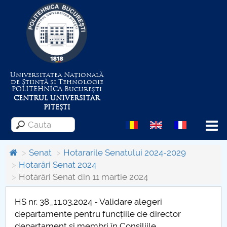
Universitatea Națională
de Știință și Tehnologie
POLITEHNICA
București
CENTRUL UNIVERSITAR
PITEȘTI
Menu
Senat
Hotararile Senatului 2024-2029
Hotarâri Senat 2024
Hotărâri Senat din 11 martie 2024
Despre Universitate
HS nr. 38_11.03.2024 - Validare alegeri
Centrul de Management al Proiectelor
departamente pentru funcțiile de director
departament și membri în Consiliile