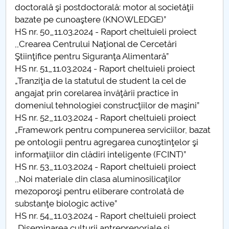
doctorală şi postdoctorală: motor al societăţii
Raportul Conducerii Centrului Universitar Pitești
bazate pe cunoaştere (KNOWLEDGE)”
privind implementarea Planului Operațional 2020-
HS nr. 50_11.03.2024 - Raport cheltuieli proiect
2024
,,Crearea Centrului Naţional de Cercetări
Ştiinţifice pentru Siguranţa Alimentară”
Parteneri CUP
HS nr. 51_11.03.2024 - Raport cheltuieli proiect
„Tranziţia de la statutul de student la cel de
Centrul de Consiliere și Orientare în Carieră
angajat prin corelarea învăţării practice în
domeniul tehnologiei construcţiilor de maşini”
Chestionar angajabilitate ALUMNI – UPB
HS nr. 52_11.03.2024 - Raport cheltuieli proiect
„Framework pentru compunerea serviciilor, bazat
CAR2026
pe ontologii pentru agregarea cunoştinţelor şi
informaţiilor din clădiri inteligente (FCINT)”
MENIU CANTINA
HS nr. 53_11.03.2024 - Raport cheltuieli proiect
,,Noi materiale din clasa aluminosilicaţilor
Hotărâri Senat din 11 ianuarie 2024
mezoporoşi pentru eliberare controlată de
substanţe biologic active”
Hotărâri Senat din 27 iunie 2024
HS nr. 54_11.03.2024 - Raport cheltuieli proiect
„Diseminarea culturii antreprenoriale şi