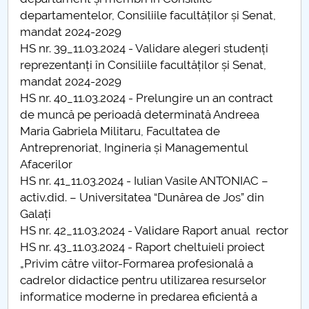
Consiliul de Administratie
departamentelor, Consiliile facultăților și Senat,
mandat 2024-2029
Nr. de telefon si adrese Facultăți
HS nr. 39_11.03.2024 - Validare alegeri studenți
reprezentanți în Consiliile facultăților și Senat,
Admitere
mandat 2024-2029
HS nr. 40_11.03.2024 - Prelungire un an contract
Români de pretutindeni - ADMITERE
de muncă pe perioadă determinată Andreea
Maria Gabriela Militaru, Facultatea de
Senat
Antreprenoriat, Ingineria și Managementul
Afacerilor
Facultăți
HS nr. 41_11.03.2024 - Iulian Vasile ANTONIAC –
activ.did. – Universitatea “Dunărea de Jos” din
Studenți
Galați
HS nr. 42_11.03.2024 - Validare Raport anual rector
Ghiduri pentru STUDENȚI
HS nr. 43_11.03.2024 - Raport cheltuieli proiect
„Privim către viitor-Formarea profesională a
Relații Publice
cadrelor didactice pentru utilizarea resurselor
informatice moderne în predarea eficientă a
Relații Internaționale