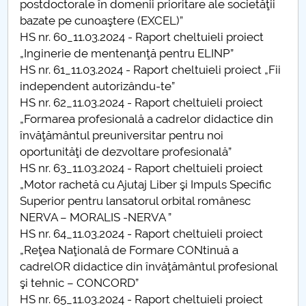
postdoctorale în domenii prioritare ale societăţii
Hotărâri Senat din 4 noiembrie 2024
bazate pe cunoaştere (EXCEL)”
HS nr. 60_11.03.2024 - Raport cheltuieli proiect
Hotărâri Senat din 12 noiembrie 2024
„Inginerie de mentenanţă pentru ELINP”
HS nr. 61_11.03.2024 - Raport cheltuieli proiect „Fii
Hotărâri Senat din 28 noiembrie 2024
independent autorizându-te”
HS nr. 62_11.03.2024 - Raport cheltuieli proiect
Hotărâri Senat din 13 decembrie 2024
„Formarea profesională a cadrelor didactice din
învăţământul preuniversitar pentru noi
Hotărâri Senat din 14 iunie 2024
oportunităţi de dezvoltare profesională”
HS nr. 63_11.03.2024 - Raport cheltuieli proiect
Hotărâri Senat din 30 mai 2024
„Motor rachetă cu Ajutaj Liber şi Impuls Specific
Superior pentru lansatorul orbital românesc
Hotărâri Senat din 15 ianuarie 2024
NERVA – MORALIS -NERVA ”
HS nr. 64_11.03.2024 - Raport cheltuieli proiect
Hotărâri Senat din 26 ianuarie 2024
„Reţea Naţională de Formare CONtinuă a
cadrelOR didactice din învăţământul profesional
Hotărâri Senat din 6 februarie 2024
şi tehnic – CONCORD”
HS nr. 65_11.03.2024 - Raport cheltuieli proiect