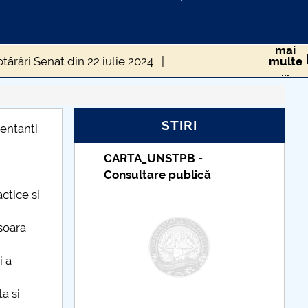
mai
tărâri Senat din 22 iulie 2024
multe
...
e
Hotărâri Senat din 2 octombrie 2024
STIRI
mbrie 2024
Hotărâri Senat din 4 noiembrie 2024
zentanti
B -
Taxe de școlarizare
mbrie 2024
Hotărâri Senat din 14 iunie 2024
lică
indexate – Centrul
Universitar Pitești
Hotărâri Senat din 6 februarie 2024
ctice si
024
Hotărâri Senat din 12 martie 2024
soara
Hotărâri Senat din 9 aprilie 2024
i a
tărâri Senat din 19 decembrie 2024
a si