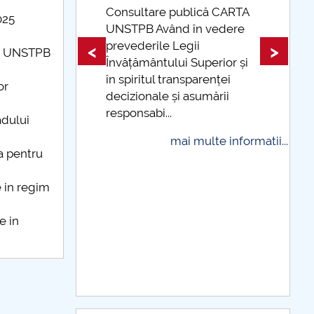
lică CARTA
025
în vedere
Taxe de școlarizare
ii
indexate Taxele se pot plăti
<
>
din UNSTPB
Superior și
și cu cardul
parenței
or
mai multe informatii...
sumării
adului
multe informatii...
a pentru
e in regim
e in