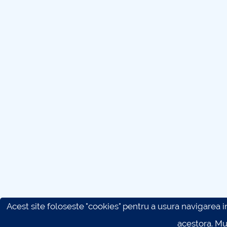
Acest site foloseste "cookies" pentru a usura navigarea in 
acestora. M