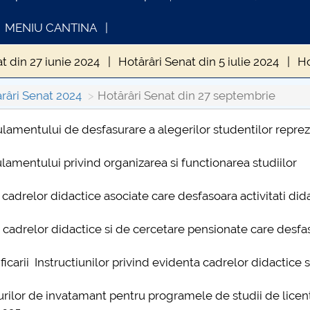
MENIU CANTINA
t din 27 iunie 2024
Hotărâri Senat din 5 iulie 2024
Ho
din 20 septembrie 2024
Hotărâri Senat din 27 septembri
râri Senat 2024
Hotărâri Senat din 27 septembrie
enat din 24 octombrie 2024
Hotărâri Senat din 30 octo
ulamentului de desfasurare a alegerilor studentilor repre
INFORMATII ACTE STUDII
CARTA_UNSTP
enat din 28 noiembrie 2024
Hotărâri Senat din 13 dece
ulamentului privind organizarea si functionarea studiilor
Consultare pub
in 15 ianuarie 2024
Hotărâri Senat din 26 ianuarie 2024
i cadrelor didactice asociate care desfasoara activitati dida
at din 27 februarie 2024
Hotărâri Senat din 11 martie 2
ei cadrelor didactice si de cercetare pensionate care desfa
t din 22 martie 2024
Hotărâri Senat din 28 martie 2024
icarii Instructiunilor privind evidenta cadrelor didactice s
din 25 aprilie 2024
Hotărâri Senat din 13 mai 2024
Ho
nurilor de invatamant pentru programele de studii de licent