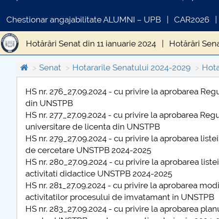
Chestionar angajabilitate ALUMNI – UPB
CAR2026
Hotărâri Senat din 11 ianuarie 2024
Hotărâri Sena
Hotărâri Senat din 31 iulie 2024
Hotărâri Senat 
Senat
Hotararile Senatului 2024-2029
Hota
Hotărâri Senat din 14 octombrie 2024
Hotărâri S
HS nr. 276_27.09.2024 - cu privire la aprobarea Reg
din UNSTPB
COMUNICAT DE PRESA
Hotărâri Senat din 12 noiembrie 2024
Hotărâri S
HS nr. 277_27.09.2024 - cu privire la aprobarea Reg
PRIMSTUD 26.03.2026
universitare de licenta din UNSTPB
Hotărâri Senat din 30 mai 2024
Hotărâri Senat d
HS nr. 279_27.09.2024 - cu privire la aprobarea liste
de cercetare UNSTPB 2024-2025
Hotărâri Senat din 9 februarie 2024
Hotărâri Sen
HS nr. 280_27.09.2024 - cu privire la aprobarea list
activitati didactice UNSTPB 2024-2025
Hotărâri Senat din 18 martie 2024
Hotărâri Sena
HS nr. 281_27.09.2024 - cu privire la aprobarea modif
activitatilor procesului de imvatamant in UNSTPB
Hotărâri Senat din 12 aprilie 2024
Hotărâri Senat 
HS nr. 283_27.09.2024 - cu privire la aprobarea pla