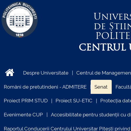
Univer
de Știi
POLIT
CENTRUL U
Despre Universitate
Centrul de Management 
Români de pretutindeni - ADMITERE
Senat
Facultă
Proiect PRIM STUD
Proiect SU-ETIC
Protecția dat
Evenimente CUP
Accesibilitate pentru studenții cu di
Raportul Conducerii Centrului Universitar Pitești priv