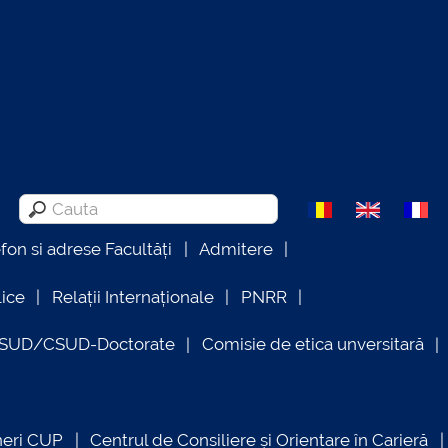
efon si adrese Facultăți
Admitere
lice
Relații Internaționale
PNRR
OSUD/CSUD-Doctorate
Comisie de etica unversitară
neri CUP
Centrul de Consiliere și Orientare în Carieră