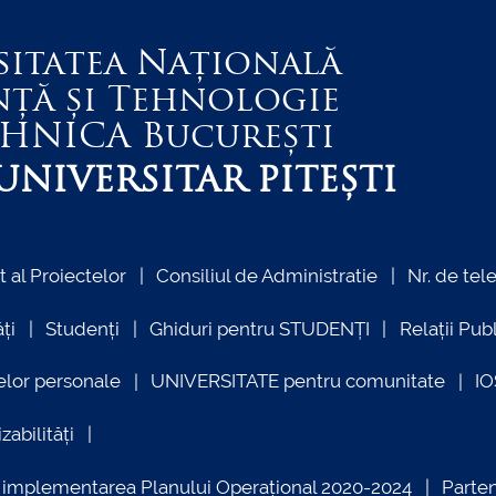
sitatea Națională
nță și Tehnologie
EHNICA
București
NIVERSITAR PITEȘTI
al Proiectelor
Consiliul de Administratie
Nr. de tel
ți
Studenți
Ghiduri pentru STUDENȚI
Relații Pub
elor personale
UNIVERSITATE pentru comunitate
I
zabilități
ind implementarea Planului Operațional 2020-2024
Parte