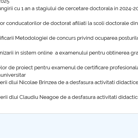
2025
mai multe informatii...
Consultare pub
ungirii cu 1 an a stagiului de cercetare doctorala in 2024-2
UNSTPB Având 
prevederile Leg
elor conducatorilor de doctorat afiliati la scoli doctorale 
Învățământului 
în spiritul trans
ificarii Metodologiei de concurs privind ocuparea posturil
decizionale și a
responsabi...
anizarii in sistem online a examenului pentru obtinerea gr
mai 
elor de proiect pentru examenul de certificare profesional
universitar
erii dlui Nicolae Brinzea de a desfasura activitati didactic
rerii dlui Claudiu Neagoe de a desfasura activitati didactic