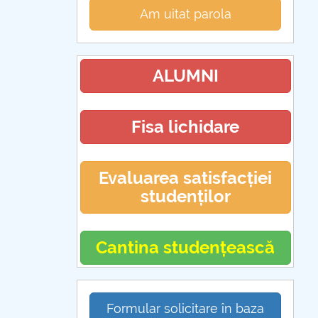
Am uitat parola
ALUMNI
Fisa lichidare
Evaluarea satisfacției
studenților
Cantina studențească
Formular solicitare în baza