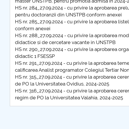
master UNSTPB, pentru promotia admisa in 2024-
COMUNICAT Eveniment de
HS nr. 284_27.09.2024 - cu privire la aprobarea prel
informare și promovare a
pentru doctoranzii din UNSTPB conform anexei
ofertei educaționale
HS nr. 285_27.09.2024 - cu privire la aprobarea list
universitare la Colegiul
conform anexei
Teoretic „Ion Cantacuzino”
HS nr. 288_27.09.2024 - cu privire la aprobarea mod
Piteşti 26.03.2026
didactice si de cercetare vacante in UNSTPB
COMUNICAT Eveniment de
HS nr. 290_27.09.2024 - cu privire la aprobarea org
informare �...
didactic 1 FSESSP
HS nr. 291_27.09.2024 - cu privire la aprobarea tem
mai multe informatii...
calificarea Analist programator Colegiul Tertiar Non
HS nr. 315_27.09.2024 - cu privire la aprobarea cerer
de PO la Universitatea Ovidius, 2024-2025
HS nr. 316_27.09.2024 - cu privire la aprobarea cere
regim de PO la Universitatea Valahia, 2024-2025