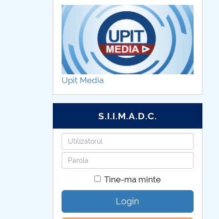
Upit Media
S.I.I.M.A.D.C.
Utilizatorul
Parola
Tine-ma minte
Login