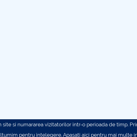
site si numararea vizitatorilor intr-o perioada de timp. Prin 
ultumim pentru intelegere.
Apasati aici pentru mai multe in