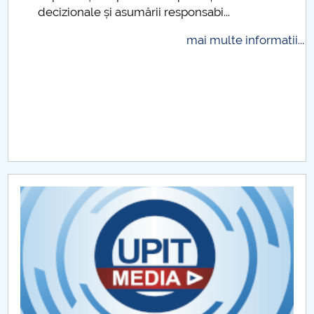
decizionale și asumării responsabi...
Raportul Conducerii Centrului Universitar Pitești
privind implementarea Planului Operațional 2020-
mai multe informatii...
2024
Parteneri CUP
Centrul de Consiliere și Orientare în Carieră
Chestionar angajabilitate ALUMNI – UPB
CAR2026
MENIU CANTINA
Hotărâri Senat din 11 ianuarie 2024
Hotărâri Senat din 27 iunie 2024