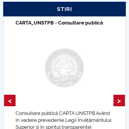
STIRI
PNRR
CARTA_UNSTPB - Consultare publică
Proiect PRIM STUD
Proiect SU-ETIC
Protecția datelor personale
UNIVERSITATE pentru comunitate
IOSUD/CSUD-Doctorate
Comisie de etica unversitară
<
>
Evenimente CUP
Consultare publică CARTA UNSTPB Având
.
în vedere prevederile Legii Învățământului
Accesibilitate pentru studenții cu dizabilități
Superior și în spiritul transparenței