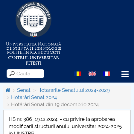
Universitatea Națională
de Știință și Tehnologie
POLITEHNICA
București
CENTRUL UNIVERSITAR
PITEȘTI
Menu
Senat
Hotararile Senatului 2024-2029
Hotarâri Senat 2024
Hotărâri Senat din 19 decembrie 2024
Despre Universitate
HS nr. 386_19.12.2024 - cu privire la aprobarea
Centrul de Management al Proiectelor
modificarii structurii anului universitar 2024-2025
in UNSTPB