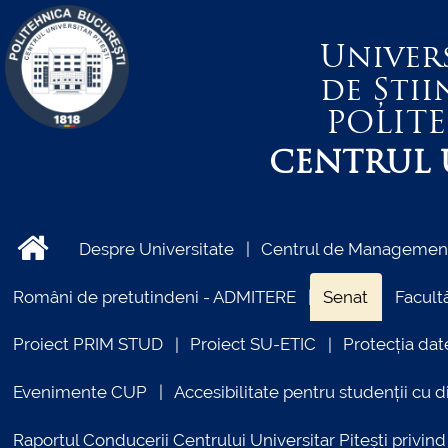
Univer
de Știi
POLIT
CENTRUL U
Despre Universitate
Centrul de Management 
Români de pretutindeni - ADMITERE
Senat
Facultă
Proiect PRIM STUD
Proiect SU-ETIC
Protecția dat
Evenimente CUP
Accesibilitate pentru studenții cu di
Raportul Conducerii Centrului Universitar Pitești priv