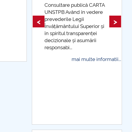
ică CARTA
 vedere
Taxe de școlarizare
indexate Taxele se pot plăti
<
>
perior și
și cu cardul
renței
mai multe informatii...
umării
ulte informatii...