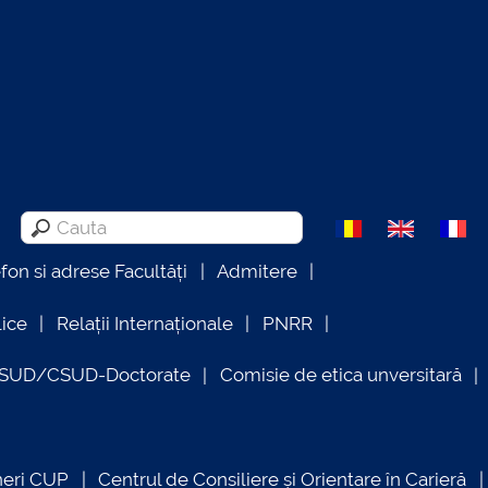
efon si adrese Facultăți
Admitere
lice
Relații Internaționale
PNRR
OSUD/CSUD-Doctorate
Comisie de etica unversitară
neri CUP
Centrul de Consiliere și Orientare în Carieră