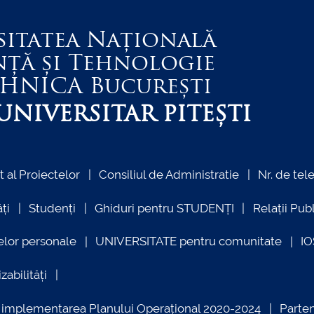
sitatea Națională
nță și Tehnologie
EHNICA
București
NIVERSITAR PITEȘTI
al Proiectelor
Consiliul de Administratie
Nr. de tel
ți
Studenți
Ghiduri pentru STUDENȚI
Relații Pub
elor personale
UNIVERSITATE pentru comunitate
I
zabilități
ind implementarea Planului Operațional 2020-2024
Parte