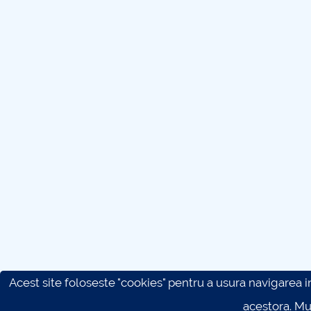
Acest site foloseste "cookies" pentru a usura navigarea in 
acestora. M