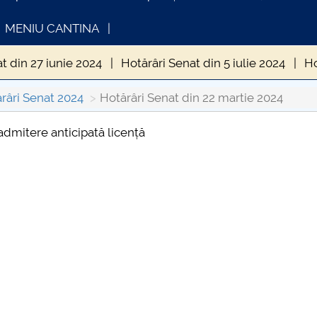
MENIU CANTINA
t din 27 iunie 2024
Hotărâri Senat din 5 iulie 2024
Ho
din 20 septembrie 2024
Hotărâri Senat din 27 septembri
râri Senat 2024
Hotărâri Senat din 22 martie 2024
enat din 24 octombrie 2024
Hotărâri Senat din 30 octo
admitere anticipată licență
INFORMATII ACTE STUDII
CARTA_UNSTPB 
enat din 28 noiembrie 2024
Hotărâri Senat din 13 dece
Consultare publ
in 15 ianuarie 2024
Hotărâri Senat din 26 ianuarie 2024
at din 27 februarie 2024
Hotărâri Senat din 11 martie 2
t din 22 martie 2024
Hotărâri Senat din 28 martie 2024
din 25 aprilie 2024
Hotărâri Senat din 13 mai 2024
Ho