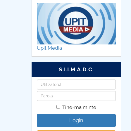
Upit Media
S.I.I.M.A.D.C.
Utilizatorul
Parola
Tine-ma minte
Login