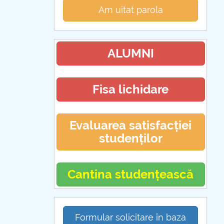
Am uitat parola
ALUMNI
Fisa lichidare
Evaluarea satisfacției
studenților
Cantina studențească
Formular solicitare în baza