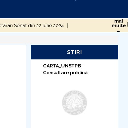
mai
tărâri Senat din 22 iulie 2024
multe
...
e
Hotărâri Senat din 2 octombrie 2024
STIRI
mbrie 2024
Hotărâri Senat din 4 noiembrie 2024
-
Taxe de școlarizare
mbrie 2024
Hotărâri Senat din 14 iunie 2024
ică
indexate – Centrul
Universitar Pitești
Hotărâri Senat din 6 februarie 2024
024
Hotărâri Senat din 12 martie 2024
Hotărâri Senat din 9 aprilie 2024
tărâri Senat din 19 decembrie 2024