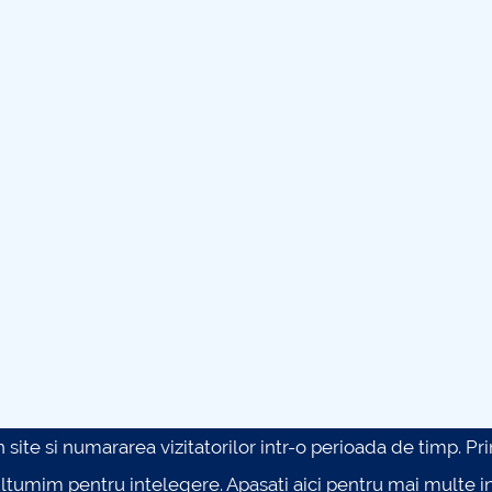
site si numararea vizitatorilor intr-o perioada de timp. Prin 
ultumim pentru intelegere.
Apasati aici pentru mai multe in